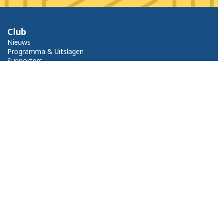
Club
Nieuws
Programma & Uitslagen
Supporters
Contact & Route
Vereniging
Bestuur
Samenwerking HPBC '23
Lidmaatschap en contributie
Vrijwilligers
Sponsors
Historie
Accommodatie
Huisregels
Sponsors
Stichting Promotie HSV Hoek
Overzicht sponsoren