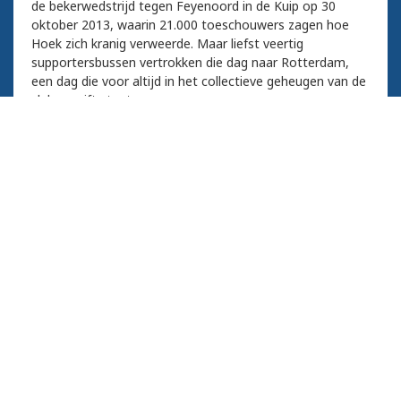
de bekerwedstrijd tegen Feyenoord in de Kuip op 30
oktober 2013, waarin 21.000 toeschouwers zagen hoe
Hoek zich kranig verweerde. Maar liefst veertig
supportersbussen vertrokken die dag naar Rotterdam,
een dag die voor altijd in het collectieve geheugen van de
club gegrift staat.
Op de foto Thomas van den Houten (blauw shirt) ziet dat
doelman Jordi de Jonghe redding brengt op een schot van
Feyenoord. foto: Camile Schelstraete.