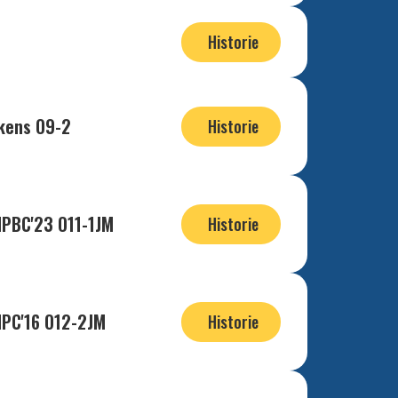
Historie
kens O9-2
Historie
HPBC'23 O11-1JM
Historie
HPC'16 O12-2JM
Historie