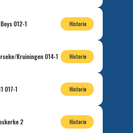
 Boys O12-1
Historie
erseke/Kruiningen O14-1
Historie
1 O17-1
Historie
oskerke 2
Historie