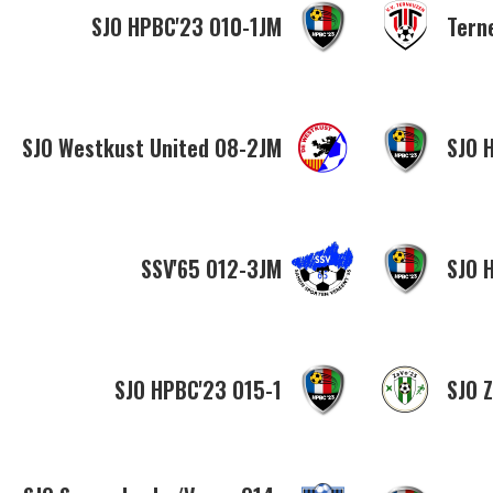
SJO HPBC'23 O10-1JM
Tern
SJO Westkust United O8-2JM
SJO 
SSV'65 O12-3JM
SJO 
SJO HPBC'23 O15-1
SJO 