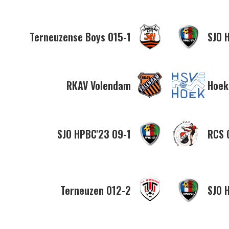
Terneuzense Boys O15-1
SJO 
RKAV Volendam
Hoek
SJO HPBC'23 O9-1
RCS 
Terneuzen O12-2
SJO 