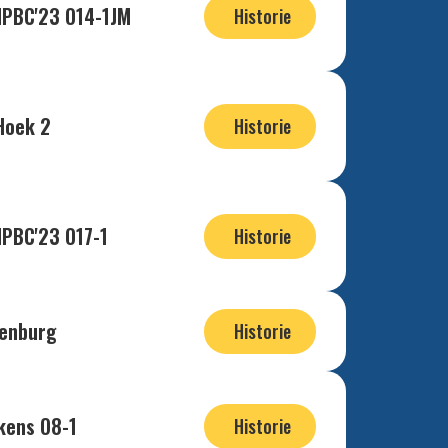
HPBC'23 O14-1JM
Historie
Hoek 2
Historie
HPBC'23 O17-1
Historie
enburg
Historie
kens O8-1
Historie