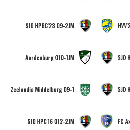
SJO HPBC'23 O9-2JM
HVV'
Aardenburg O10-1JM
SJO 
Zeelandia Middelburg O9-1
SJO 
SJO HPC'16 O12-2JM
FC A