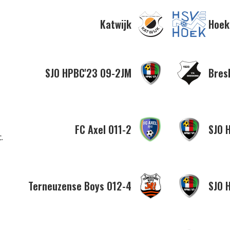
Katwijk
Hoek
SJO HPBC'23 O9-2JM
Bres
FC Axel O11-2
SJO 
.
Terneuzense Boys O12-4
SJO 