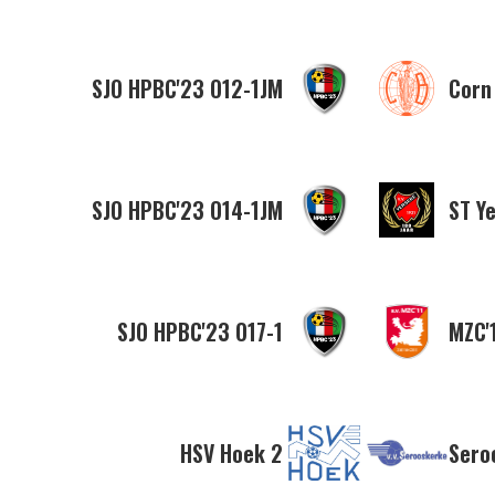
SJO HPBC'23 O12-1JM
Corn
SJO HPBC'23 O14-1JM
ST Y
SJO HPBC'23 O17-1
MZC'1
HSV Hoek 2
Sero