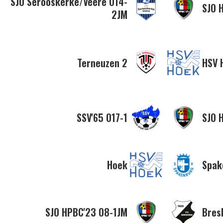
SJO Serooskerke/Veere O14-
SJO 
2JM
Terneuzen 2
HSV 
SSV'65 O17-1
SJO 
Hoek
Spak
SJO HPBC'23 O8-1JM
Bres