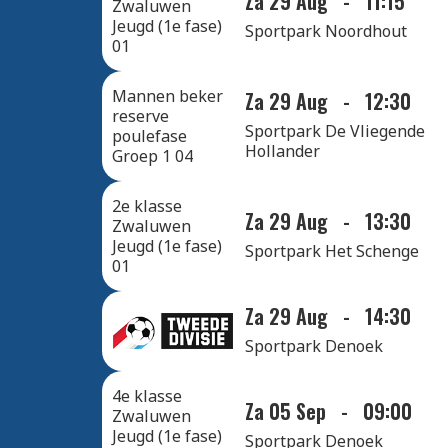
Za 29 Aug
-
11:15
Zwaluwen
Jeugd (1e fase)
Sportpark Noordhout
01
Mannen beker
Za 29 Aug
-
12:30
reserve
Sportpark De Vliegende
poulefase
Hollander
Groep 1 04
2e klasse
Za 29 Aug
-
13:30
Zwaluwen
Jeugd (1e fase)
Sportpark Het Schenge
01
Za 29 Aug
-
14:30
Sportpark Denoek
4e klasse
Za 05 Sep
-
09:00
Zwaluwen
Jeugd (1e fase)
Sportpark Denoek