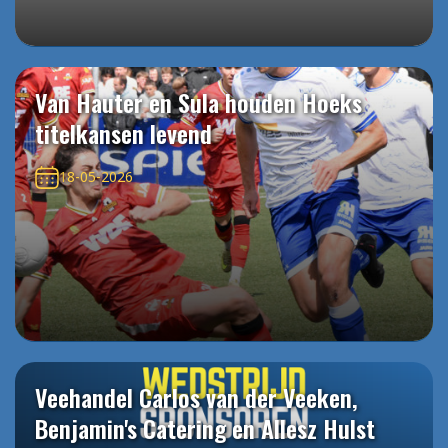
Van Hauter en Sula houden Hoeks
titelkansen levend
18-05-2026
Veehandel Carlos van der Veeken,
Benjamin's Catering en Allesz Hulst