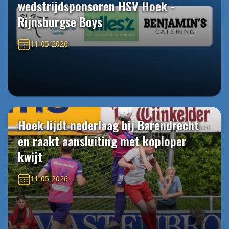
wedstrijdsponsoren HSV Hoek -
Rijnsburgse Boys
11-05-2026
Hoek lijdt nederlaag bij Barendrecht
en raakt aansluiting met koploper
kwijt
11-05-2026