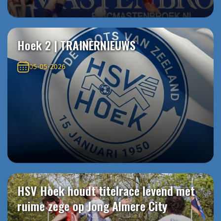
Hoek 2 | TRAINERNIEUWS
05-05-2026
HSV Hoek houdt titelrace levend met
ruime zege op Jong Almere City