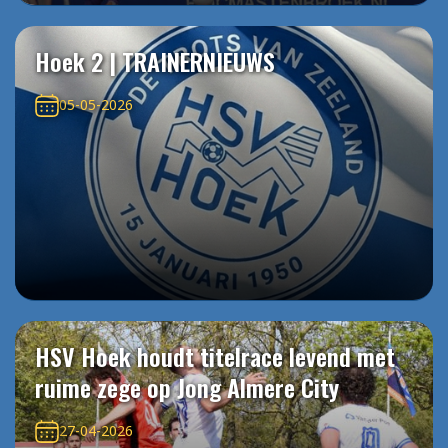
Hoek 2 | TRAINERNIEUWS
05-05-2026
HSV Hoek houdt titelrace levend met
ruime zege op Jong Almere City
27-04-2026