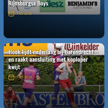
Rijnsburgse Boys
11-05-2026
Hoek lijdt nederlaag bij Barendrecht
en raakt aansluiting met koploper
kwijt
11-05-2026