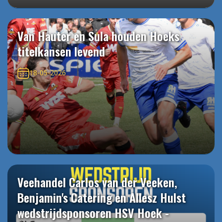
Van Hauter en Sula houden Hoeks
titelkansen levend
18-05-2026
Veehandel Carlos van der Veeken,
Benjamin's Catering en Allesz Hulst
wedstrijdsponsoren HSV Hoek -