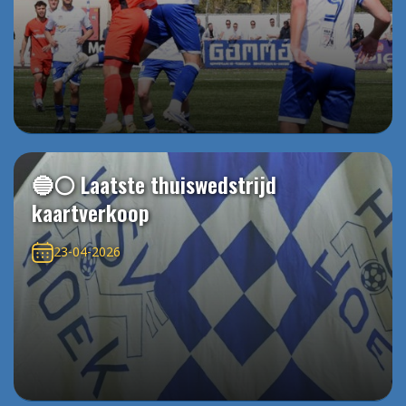
🔵⚪️ Laatste thuiswedstrijd
kaartverkoop
23-04-2026