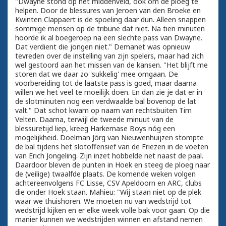
"Dwayne stond op het middenveld, ook om de ploeg te
helpen. Door de blessures van Jeroen van den Broeke en
Kwinten Clappaert is de spoeling daar dun. Alleen snappen
sommige mensen op de tribune dat niet. Na tien minuten
hoorde ik al boegeroep na een slechte pass van Dwayne.
Dat verdient die jongen niet." Demanet was opnieuw
tevreden over de instelling van zijn spelers, maar had zich
wel gestoord aan het missen van de kansen. "Het blijft me
storen dat we daar zo 'sukkelig' mee omgaan. De
voorbereiding tot de laatste pass is goed, maar daarna
willen we het veel te moeilijk doen. En dan zie je dat er in
de slotminuten nog een verdwaalde bal bovenop de lat
valt." Dat schot kwam op naam van rechtsbuiten Tim
Velten. Daarna, terwijl de tweede minuut van de
blessuretijd liep, kreeg Harkemase Boys nóg een
mogelijkheid. Doelman Jörg van Nieuwenhuijzen stompte
de bal tijdens het slotoffensief van de Friezen in de voeten
van Erich Jongeling. Zijn inzet hobbelde net naast de paal.
Daardoor bleven de punten in Hoek en steeg de ploeg naar
de (veilige) twaalfde plaats. De komende weken volgen
achtereenvolgens FC Lisse, CSV Apeldoorn en ARC, clubs
die onder Hoek staan. Mahieu: "Wij staan niet op de plek
waar we thuishoren. We moeten nu van wedstrijd tot
wedstrijd kijken en er elke week volle bak voor gaan. Op die
manier kunnen we wedstrijden winnen en afstand nemen