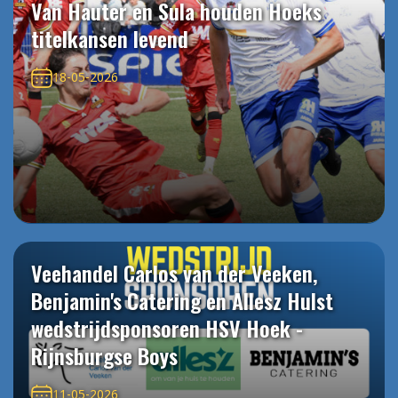
Van Hauter en Sula houden Hoeks
titelkansen levend
18-05-2026
Veehandel Carlos van der Veeken,
Benjamin's Catering en Allesz Hulst
wedstrijdsponsoren HSV Hoek -
Rijnsburgse Boys
11-05-2026