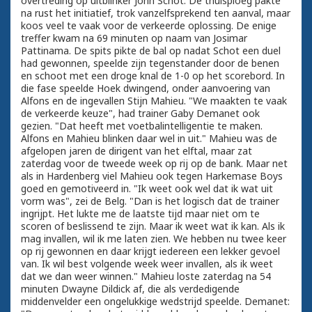
overtreding op uitblinker John Schot. De thuisploeg pakte
na rust het initiatief, trok vanzelfsprekend ten aanval, maar
koos veel te vaak voor de verkeerde oplossing. De enige
treffer kwam na 69 minuten op naam van Josimar
Pattinama. De spits pikte de bal op nadat Schot een duel
had gewonnen, speelde zijn tegenstander door de benen
en schoot met een droge knal de 1-0 op het scorebord. In
die fase speelde Hoek dwingend, onder aanvoering van
Alfons en de ingevallen Stijn Mahieu. "We maakten te vaak
de verkeerde keuze", had trainer Gaby Demanet ook
gezien. "Dat heeft met voetbalintelligentie te maken.
Alfons en Mahieu blinken daar wel in uit." Mahieu was de
afgelopen jaren de dirigent van het elftal, maar zat
zaterdag voor de tweede week op rij op de bank. Maar net
als in Hardenberg viel Mahieu ook tegen Harkemase Boys
goed en gemotiveerd in. "Ik weet ook wel dat ik wat uit
vorm was", zei de Belg. "Dan is het logisch dat de trainer
ingrijpt. Het lukte me de laatste tijd maar niet om te
scoren of beslissend te zijn. Maar ik weet wat ik kan. Als ik
mag invallen, wil ik me laten zien. We hebben nu twee keer
op rij gewonnen en daar krijgt iedereen een lekker gevoel
van. Ik wil best volgende week weer invallen, als ik weet
dat we dan weer winnen." Mahieu loste zaterdag na 54
minuten Dwayne Dildick af, die als verdedigende
middenvelder een ongelukkige wedstrijd speelde. Demanet: