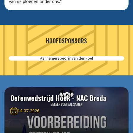
van de ploegen onder ons."
HOOFDSPONSORS
Aannemersbedrijf van der Poel
Oefenwedstrijd Hoek - NAC Breda
14-07-2026