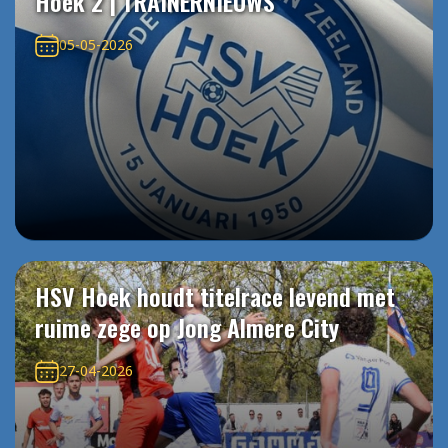
Hoek 2 | TRAINERNIEUWS
05-05-2026
HSV Hoek houdt titelrace levend met
ruime zege op Jong Almere City
27-04-2026