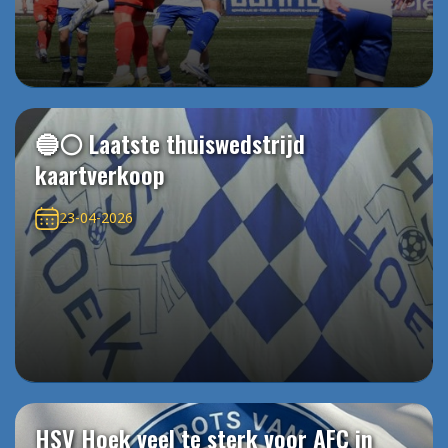
🔵⚪️ Laatste thuiswedstrijd
kaartverkoop
23-04-2026
HSV Hoek veel te sterk voor AFC in