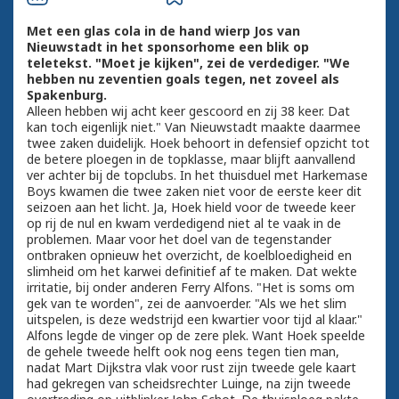
Met een glas cola in de hand wierp Jos van
Nieuwstadt in het sponsorhome een blik op
teletekst. "Moet je kijken", zei de verdediger. "We
hebben nu zeventien goals tegen, net zoveel als
Spakenburg.
Alleen hebben wij acht keer gescoord en zij 38 keer. Dat
kan toch eigenlijk niet." Van Nieuwstadt maakte daarmee
twee zaken duidelijk. Hoek behoort in defensief opzicht tot
de betere ploegen in de topklasse, maar blijft aanvallend
ver achter bij de topclubs. In het thuisduel met Harkemase
Boys kwamen die twee zaken niet voor de eerste keer dit
seizoen aan het licht. Ja, Hoek hield voor de tweede keer
op rij de nul en kwam verdedigend niet al te vaak in de
problemen. Maar voor het doel van de tegenstander
ontbraken opnieuw het overzicht, de koelbloedigheid en
slimheid om het karwei definitief af te maken. Dat wekte
irritatie, bij onder anderen Ferry Alfons. "Het is soms om
gek van te worden", zei de aanvoerder. "Als we het slim
uitspelen, is deze wedstrijd een kwartier voor tijd al klaar."
Alfons legde de vinger op de zere plek. Want Hoek speelde
de gehele tweede helft ook nog eens tegen tien man,
nadat Mart Dijkstra vlak voor rust zijn tweede gele kaart
had gekregen van scheidsrechter Luinge, na zijn tweede