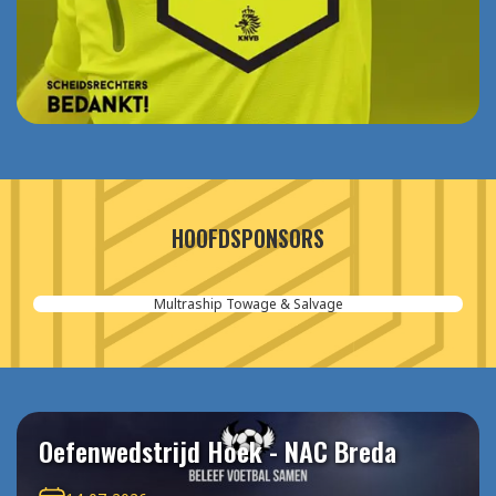
HOOFDSPONSORS
Multraship Towage & Salvage
Oefenwedstrijd Hoek - NAC Breda