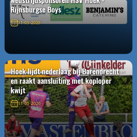
Rijnsburgse Boys
11-05-2026
Hoek lijdt nederlaag bij Barendrecht
en raakt aansluiting met koploper
kwijt
11-05-2026