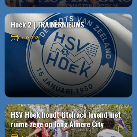
Hoek 2 | TRAINERNIEUWS
05-05-2026
HSV Hoek houdt titelrace levend met
ruime zege op Jong Almere City