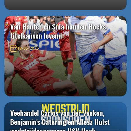
Van Hauter en Sula houden Hoeks
titelkansen levend
18-05-2026
Veehandel Carlos van der Veeken,
Benjamin's Catering en Allesz Hulst
wedstrijdsponsoren HSV Hoek -