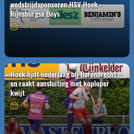
wedstrijdsponsoren HSV Hoek -
Rijnsburgse Boys
11-05-2026
Hoek lijdt nederlaag bij Barendrecht
en raakt aansluiting met koploper
kwijt
11-05-2026