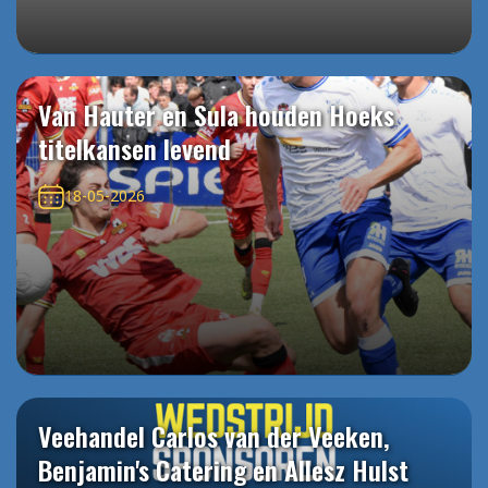
Van Hauter en Sula houden Hoeks
titelkansen levend
18-05-2026
Veehandel Carlos van der Veeken,
Benjamin's Catering en Allesz Hulst