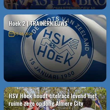
Hoek 2 | TRAINERNIEUWS
05-05-2026
HSV Hoek houdt titelrace levend met
ruime zege op Jong Almere City