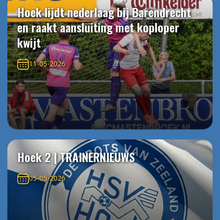
Hoek lijdt nederlaag bij Barendrecht
en raakt aansluiting met koploper
kwijt
11-05-2026
Hoek 2 | TRAINERNIEUWS
05-05-2026