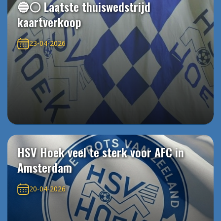
🔵⚪️ Laatste thuiswedstrijd
kaartverkoop
23-04-2026
HSV Hoek veel te sterk voor AFC in
Amsterdam
20-04-2026