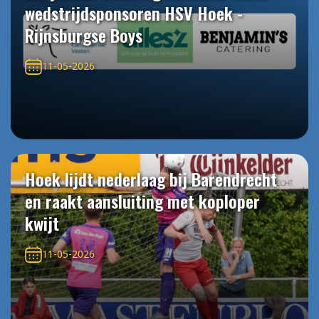
wedstrijdsponsoren HSV Hoek -
Rijnsburgse Boys
11-05-2026
Hoek lijdt nederlaag bij Barendrecht
en raakt aansluiting met koploper
kwijt
11-05-2026