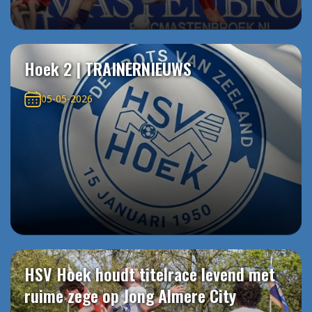
Hoek 2 | TRAINERNIEUWS
05-05-2026
HSV Hoek houdt titelrace levend met
ruime zege op Jong Almere City