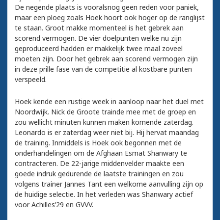
De negende plaats is vooralsnog geen reden voor paniek,
maar een ploeg zoals Hoek hoort ook hoger op de ranglijst
te staan. Groot makke momenteel is het gebrek aan
scorend vermogen. De vier doelpunten welke nu zijn
geproduceerd hadden er makkelijk twee maal zoveel
moeten zijn. Door het gebrek aan scorend vermogen zijn
in deze prille fase van de competitie al kostbare punten
verspeeld.
Hoek kende een rustige week in aanloop naar het duel met
Noordwijk. Nick de Groote trainde mee met de groep en
zou wellicht minuten kunnen maken komende zaterdag.
Leonardo is er zaterdag weer niet bij. Hij hervat maandag
de training. Inmiddels is Hoek ook begonnen met de
onderhandelingen om de Afghaan Esmat Shanwary te
contracteren. De 22-jarige middenvelder maakte een
goede indruk gedurende de laatste trainingen en zou
volgens trainer Jannes Tant een welkome aanvulling zijn op
de huidige selectie. In het verleden was Shanwary actief
voor Achilles’29 en GVVV.