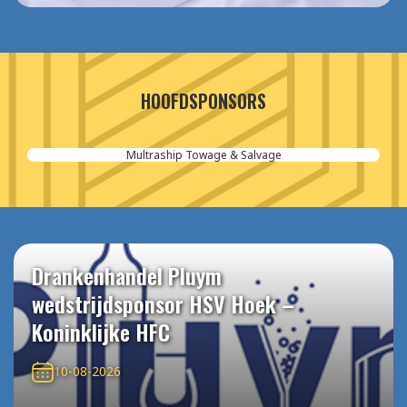
HOOFDSPONSORS
Multraship Towage & Salvage
Drankenhandel Pluym
wedstrijdsponsor HSV Hoek –
Koninklijke HFC
10-08-2026