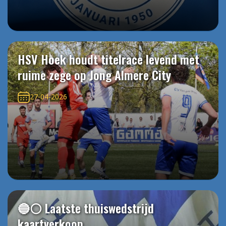
HSV Hoek houdt titelrace levend met
ruime zege op Jong Almere City
27-04-2026
🔵⚪️ Laatste thuiswedstrijd
kaartverkoop