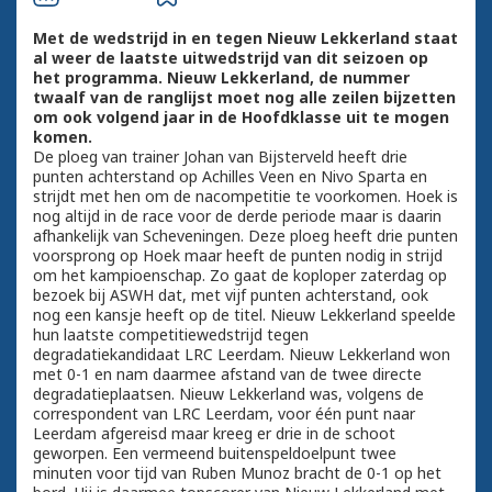
Met de wedstrijd in en tegen Nieuw Lekkerland staat
al weer de laatste uitwedstrijd van dit seizoen op
het programma. Nieuw Lekkerland, de nummer
twaalf van de ranglijst moet nog alle zeilen bijzetten
om ook volgend jaar in de Hoofdklasse uit te mogen
komen.
De ploeg van trainer Johan van Bijsterveld heeft drie
punten achterstand op Achilles Veen en Nivo Sparta en
strijdt met hen om de nacompetitie te voorkomen. Hoek is
nog altijd in de race voor de derde periode maar is daarin
afhankelijk van Scheveningen. Deze ploeg heeft drie punten
voorsprong op Hoek maar heeft de punten nodig in strijd
om het kampioenschap. Zo gaat de koploper zaterdag op
bezoek bij ASWH dat, met vijf punten achterstand, ook
nog een kansje heeft op de titel. Nieuw Lekkerland speelde
hun laatste competitiewedstrijd tegen
degradatiekandidaat LRC Leerdam. Nieuw Lekkerland won
met 0-1 en nam daarmee afstand van de twee directe
degradatieplaatsen. Nieuw Lekkerland was, volgens de
correspondent van LRC Leerdam, voor één punt naar
Leerdam afgereisd maar kreeg er drie in de schoot
geworpen. Een vermeend buitenspeldoelpunt twee
minuten voor tijd van Ruben Munoz bracht de 0-1 op het