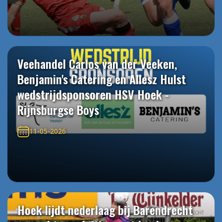
Veehandel Carlos van der Veeken,
Benjamin's Catering en Allesz Hulst
wedstrijdsponsoren HSV Hoek -
Rijnsburgse Boys
11-05-2026
Hoek lijdt nederlaag bij Barendrecht