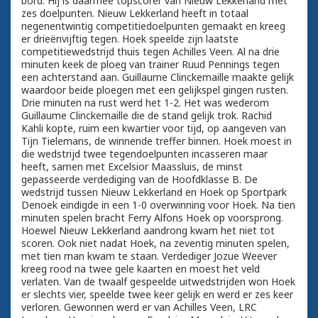
bord. Hij is daarmee topscorer van Nieuw Lekkerland met
zes doelpunten. Nieuw Lekkerland heeft in totaal
negenentwintig competitiedoelpunten gemaakt en kreeg
er drieënvijftig tegen. Hoek speelde zijn laatste
competitiewedstrijd thuis tegen Achilles Veen. Al na drie
minuten keek de ploeg van trainer Ruud Pennings tegen
een achterstand aan. Guillaume Clinckemaille maakte gelijk
waardoor beide ploegen met een gelijkspel gingen rusten.
Drie minuten na rust werd het 1-2. Het was wederom
Guillaume Clinckemaille die de stand gelijk trok. Rachid
Kahli kopte, ruim een kwartier voor tijd, op aangeven van
Tijn Tielemans, de winnende treffer binnen. Hoek moest in
die wedstrijd twee tegendoelpunten incasseren maar
heeft, samen met Excelsior Maassluis, de minst
gepasseerde verdediging van de Hoofdklasse B. De
wedstrijd tussen Nieuw Lekkerland en Hoek op Sportpark
Denoek eindigde in een 1-0 overwinning voor Hoek. Na tien
minuten spelen bracht Ferry Alfons Hoek op voorsprong.
Hoewel Nieuw Lekkerland aandrong kwam het niet tot
scoren. Ook niet nadat Hoek, na zeventig minuten spelen,
met tien man kwam te staan. Verdediger Jozue Weever
kreeg rood na twee gele kaarten en moest het veld
verlaten. Van de twaalf gespeelde uitwedstrijden won Hoek
er slechts vier, speelde twee keer gelijk en werd er zes keer
verloren. Gewonnen werd er van Achilles Veen, LRC