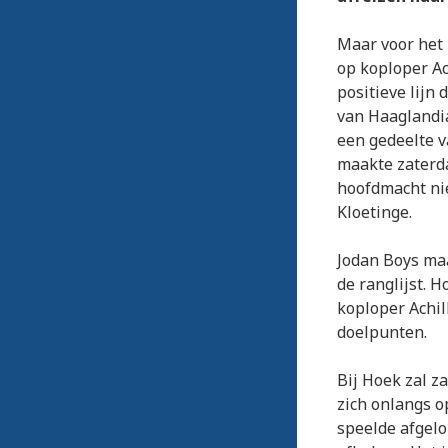
Maar voor het 
op koploper Ac
positieve lijn
van Haaglandia
een gedeelte v
maakte zaterda
hoofdmacht nie
Kloetinge.
Jodan Boys maa
de ranglijst. 
koploper Achil
doelpunten.
Bij Hoek zal z
zich onlangs o
speelde afgel