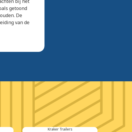
chten bij het
zoals getoond
houden. De
leiding van de
Kraker Trailers