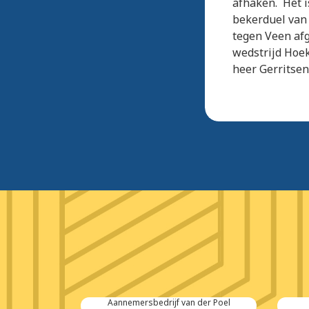
afhaken. Het i
bekerduel van 
tegen Veen afg
wedstrijd Hoek
heer Gerritsen
 Salvage
Aannemersbedrijf van der Poel