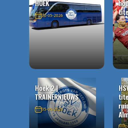
HOEK
ho
tit
20-05-2026
1
Hoek 2 |
HS
TRAINERNIEUWS
tit
rui
05-05-2026
Alm
2