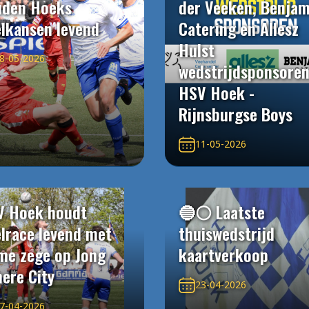
uden Hoeks
der Veeken, Benjam
elkansen levend
Catering en Allesz
Hulst
8-05-2026
wedstrijdsponsore
HSV Hoek -
Rijnsburgse Boys
11-05-2026
V Hoek houdt
🔵⚪️ Laatste
elrace levend met
thuiswedstrijd
me zege op Jong
kaartverkoop
ere City
23-04-2026
7-04-2026