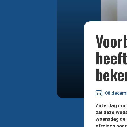
Voor
heeft
beke
08 decem
Zaterdag mag 
zal deze weds
woensdag de a
afreizen naar