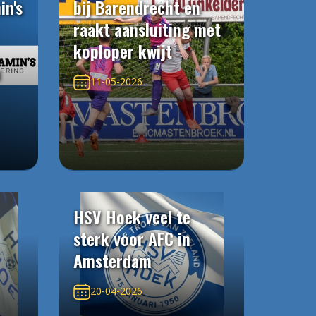
in's
bij Barendrecht en
raakt aansluiting met
koploper kwijt
n
11-05-2026
HSV Hoek veel te
sterk voor AFC in
Amsterdam
20-04-2026