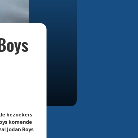
Bekijk alle foto's
Boys
 de bezoekers
 Boys komende
zal Jodan Boys