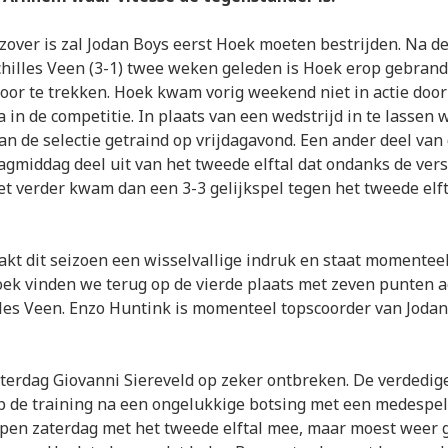
zover is zal Jodan Boys eerst Hoek moeten bestrijden. Na 
hilles Veen (3-1) twee weken geleden is Hoek erop gebran
 door te trekken. Hoek kwam vorig weekend niet in actie doo
 in de competitie. In plaats van een wedstrijd in te lassen 
an de selectie getraind op vrijdagavond. Een ander deel van 
gmiddag deel uit van het tweede elftal dat ondanks de vers
t verder kwam dan een 3-3 gelijkspel tegen het tweede elft
kt dit seizoen een wisselvallige indruk en staat momentee
Hoek vinden we terug op de vierde plaats met zeven punten 
les Veen. Enzo Huntink is momenteel topscoorder van Jodan
aterdag Giovanni Siereveld op zeker ontbreken. De verdedig
p de training na een ongelukkige botsing met een medespel
open zaterdag met het tweede elftal mee, maar moest weer 