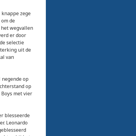
de knappe zege
d om de
r het wegvallen
werd er door
de selectie
terking uit de
al van
l negende op
achterstand op
 Boys met vier
er blesseerde
er. Leonardo
geblesseerd