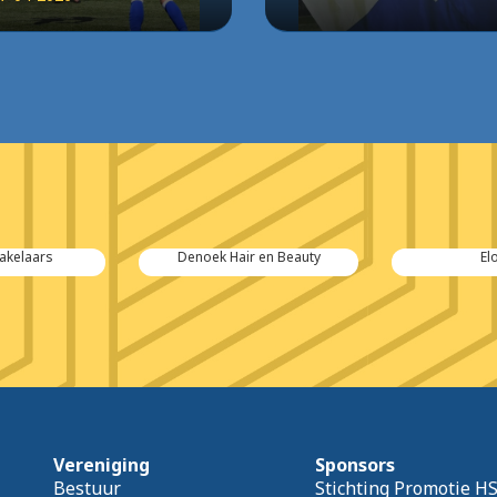
kelaars
Denoek Hair en Beauty
El
Vereniging
Sponsors
Bestuur
Stichting Promotie H