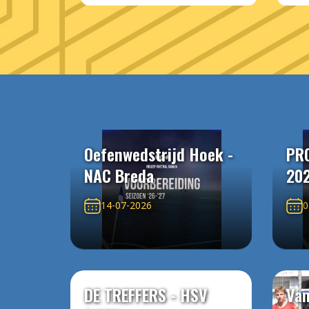
Oefenwedstrijd Hoek -
PR
NAC Breda
20
14-07-2026
0
DE TREFFERS - HSV
Van