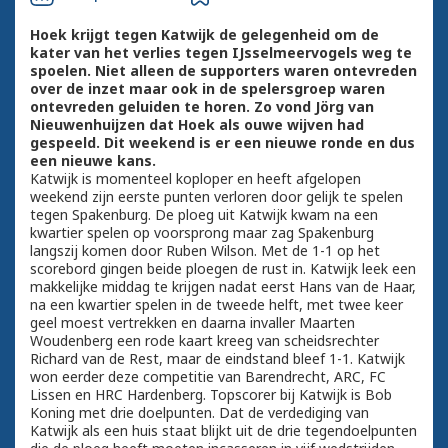
Hoek krijgt tegen Katwijk de gelegenheid om de
kater van het verlies tegen IJsselmeervogels weg te
spoelen. Niet alleen de supporters waren ontevreden
over de inzet maar ook in de spelersgroep waren
ontevreden geluiden te horen. Zo vond Jörg van
Nieuwenhuijzen dat Hoek als ouwe wijven had
gespeeld. Dit weekend is er een nieuwe ronde en dus
een nieuwe kans.
Katwijk is momenteel koploper en heeft afgelopen
weekend zijn eerste punten verloren door gelijk te spelen
tegen Spakenburg. De ploeg uit Katwijk kwam na een
kwartier spelen op voorsprong maar zag Spakenburg
langszij komen door Ruben Wilson. Met de 1-1 op het
scorebord gingen beide ploegen de rust in. Katwijk leek een
makkelijke middag te krijgen nadat eerst Hans van de Haar,
na een kwartier spelen in de tweede helft, met twee keer
geel moest vertrekken en daarna invaller Maarten
Woudenberg een rode kaart kreeg van scheidsrechter
Richard van de Rest, maar de eindstand bleef 1-1. Katwijk
won eerder deze competitie van Barendrecht, ARC, FC
Lissen en HRC Hardenberg. Topscorer bij Katwijk is Bob
Koning met drie doelpunten. Dat de verdediging van
Katwijk als een huis staat blijkt uit de drie tegendoelpunten