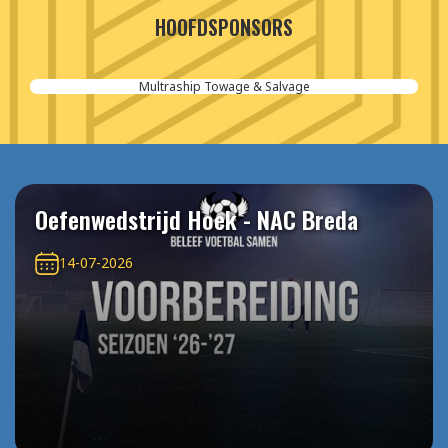
HOOFDSPONSORS
Multraship Towage & Salvage
Oefenwedstrijd Hoek - NAC Breda
14-07-2026