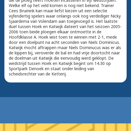
die de ploeg heeft moeten incasseren in vijf wedstrijden.
Welke elf op het veld komen is nog niet bekend. Trainer
Cees Bruinink kan maar liefst kiezen uit een selectie
vijfendertig spelers waar onlangs ook nog verdediger Nicky
Sjaardema van Volendam aan toegevoegd is. Het laatste
duel tussen Hoek en Katwijk dateert van het seizoen 2005-
2006 toen beide ploegen elkaar ontmoette in de
Hoofdklasse A. Hoek wist toen te winnen met 2-1, mede
door een doelpunt na acht seconden van Niels Dominicus.
Katwijk mocht aftrappen maar Niels Dominucus was er als
de kippen bij, veroverde de bal en had vrije doortocht naar
de doelman uit Katwijk die eenvoudig werd geklopt. De
wedstrijd tussen Hoek en Katwijk begint om 14.30 op
Sportpark Denoek en staat onder leiding van
scheidsrechter van de Ketterij.