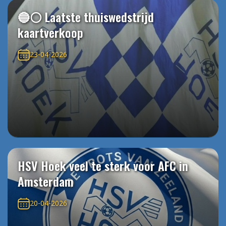
🔵⚪️ Laatste thuiswedstrijd
kaartverkoop
23-04-2026
HSV Hoek veel te sterk voor AFC in
Amsterdam
20-04-2026