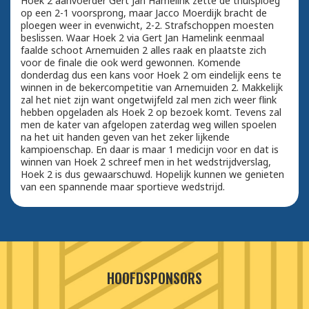
Hoek 2 aanvoerder Gert Jan Hamelink zette de thuisploeg
op een 2-1 voorsprong, maar Jacco Moerdijk bracht de
ploegen weer in evenwicht, 2-2. Strafschoppen moesten
beslissen. Waar Hoek 2 via Gert Jan Hamelink eenmaal
faalde schoot Arnemuiden 2 alles raak en plaatste zich
voor de finale die ook werd gewonnen. Komende
donderdag dus een kans voor Hoek 2 om eindelijk eens te
winnen in de bekercompetitie van Arnemuiden 2. Makkelijk
zal het niet zijn want ongetwijfeld zal men zich weer flink
hebben opgeladen als Hoek 2 op bezoek komt. Tevens zal
men de kater van afgelopen zaterdag weg willen spoelen
na het uit handen geven van het zeker lijkende
kampioenschap. En daar is maar 1 medicijn voor en dat is
winnen van Hoek 2 schreef men in het wedstrijdverslag,
Hoek 2 is dus gewaarschuwd. Hopelijk kunnen we genieten
van een spannende maar sportieve wedstrijd.
HOOFDSPONSORS