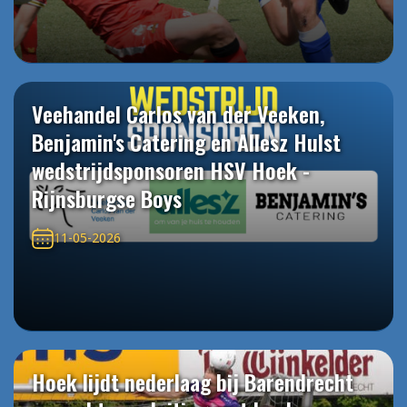
Veehandel Carlos van der Veeken,
Benjamin's Catering en Allesz Hulst
wedstrijdsponsoren HSV Hoek -
Rijnsburgse Boys
11-05-2026
Hoek lijdt nederlaag bij Barendrecht