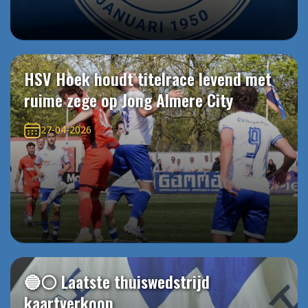
HSV Hoek houdt titelrace levend met
ruime zege op Jong Almere City
27-04-2026
🔵⚪️ Laatste thuiswedstrijd
kaartverkoop