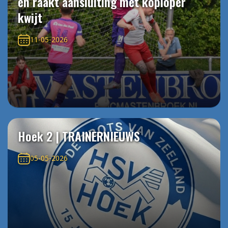
en raakt aansluiting met koploper
kwijt
11-05-2026
Hoek 2 | TRAINERNIEUWS
05-05-2026