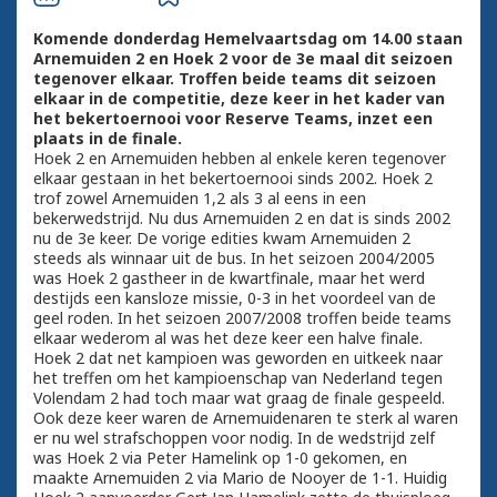
Komende donderdag Hemelvaartsdag om 14.00 staan
Arnemuiden 2 en Hoek 2 voor de 3e maal dit seizoen
tegenover elkaar. Troffen beide teams dit seizoen
elkaar in de competitie, deze keer in het kader van
het bekertoernooi voor Reserve Teams, inzet een
plaats in de finale.
Hoek 2 en Arnemuiden hebben al enkele keren tegenover
elkaar gestaan in het bekertoernooi sinds 2002. Hoek 2
trof zowel Arnemuiden 1,2 als 3 al eens in een
bekerwedstrijd. Nu dus Arnemuiden 2 en dat is sinds 2002
nu de 3e keer. De vorige edities kwam Arnemuiden 2
steeds als winnaar uit de bus. In het seizoen 2004/2005
was Hoek 2 gastheer in de kwartfinale, maar het werd
destijds een kansloze missie, 0-3 in het voordeel van de
geel roden. In het seizoen 2007/2008 troffen beide teams
elkaar wederom al was het deze keer een halve finale.
Hoek 2 dat net kampioen was geworden en uitkeek naar
het treffen om het kampioenschap van Nederland tegen
Volendam 2 had toch maar wat graag de finale gespeeld.
Ook deze keer waren de Arnemuidenaren te sterk al waren
er nu wel strafschoppen voor nodig. In de wedstrijd zelf
was Hoek 2 via Peter Hamelink op 1-0 gekomen, en
maakte Arnemuiden 2 via Mario de Nooyer de 1-1. Huidig