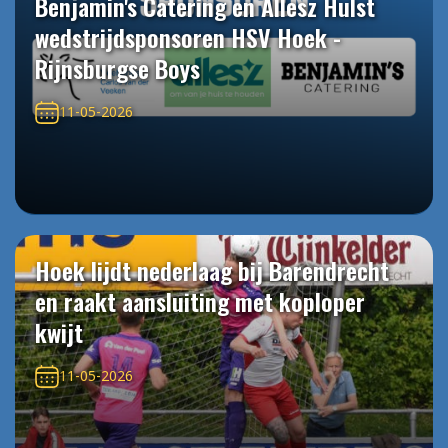
Benjamin's Catering en Allesz Hulst
wedstrijdsponsoren HSV Hoek -
Rijnsburgse Boys
11-05-2026
Hoek lijdt nederlaag bij Barendrecht
en raakt aansluiting met koploper
kwijt
11-05-2026