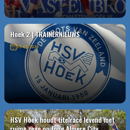
Hoek 2 | TRAINERNIEUWS
05-05-2026
HSV Hoek houdt titelrace levend met
ruime zege op Jong Almere City