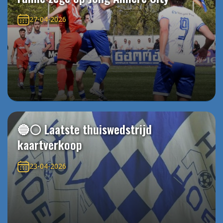
27-04-2026
🔵⚪️ Laatste thuiswedstrijd
kaartverkoop
23-04-2026