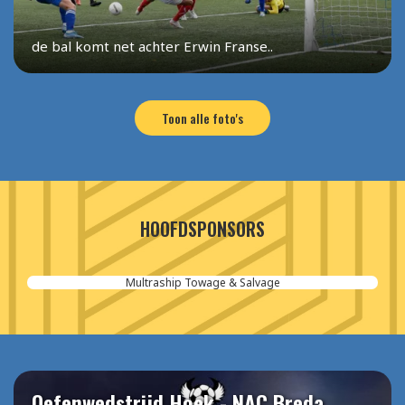
de bal komt net achter Erwin Franse..
Toon alle foto's
HOOFDSPONSORS
Aannemersbedrijf van der Poel
Oefenwedstrijd Hoek - NAC Breda