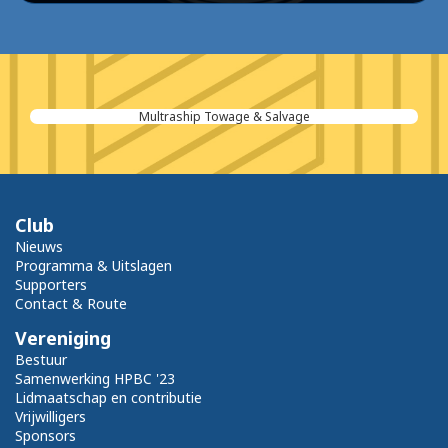
e & Salvage
Van Opdorp Transpor
Club
Nieuws
Programma & Uitslagen
Supporters
Contact & Route
Vereniging
Bestuur
Samenwerking HPBC '23
Lidmaatschap en contributie
Vrijwilligers
Sponsors