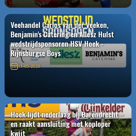
Veehandel Carlos van der Veeken,
Benjamin's Catering en Allesz Hulst
wedstrijdsponsoren HSV Hoek -
Rijnsburgse Boys
11-05-2026
Hoek lijdt nederlaag bij Barendrecht
en raakt aansluiting met koploper
kwijt