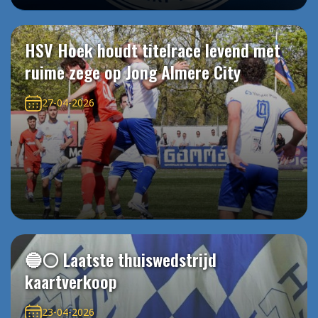
HSV Hoek houdt titelrace levend met
ruime zege op Jong Almere City
27-04-2026
🔵⚪️ Laatste thuiswedstrijd
kaartverkoop
23-04-2026