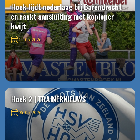
Hoek lijdt nederlaag bij Barendrecht
en raakt aansluiting met koploper
kwijt
11-05-2026
Hoek 2 | TRAINERNIEUWS
05-05-2026