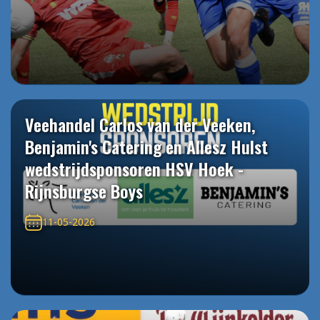
Veehandel Carlos van der Veeken,
Benjamin's Catering en Allesz Hulst
wedstrijdsponsoren HSV Hoek -
Rijnsburgse Boys
11-05-2026