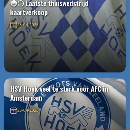
🔵⚪️ Laatste thuiswedstrijd
kaartverkoop
23-04-2026
HSV Hoek veel te sterk voor AFC in
Amsterdam
20-04-2026