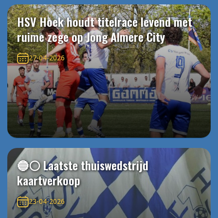
HSV Hoek houdt titelrace levend met
ruime zege op Jong Almere City
27-04-2026
🔵⚪️ Laatste thuiswedstrijd
kaartverkoop
23-04-2026