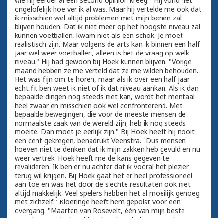
wie hij eerder al een second opinion kreeg. "Hij vond het
ongelofelijk hoe ver ik al was. Maar hij vertelde me ook dat
ik misschien wel altijd problemen met mijn benen zal
blijven houden. Dat ik niet meer op het hoogste niveau zal
kunnen voetballen, kwam niet als een schok. Je moet
realistisch zijn. Maar volgens de arts kan ik binnen een half
jaar wel weer voetballen, alleen is het de vraag op welk
niveau." Hij had gewoon bij Hoek kunnen blijven. "Vorige
maand hebben ze me verteld dat ze me wilden behouden.
Het was fijn om te horen, maar als ik over een half jaar
echt fit ben weet ik niet of ik dat niveau aankan. Als ik dan
bepaalde dingen nog steeds niet kan, wordt het mentaal
heel zwaar en misschien ook wel confronterend. Met
bepaalde bewegingen, die voor de meeste mensen de
normaalste zaak van de wereld zijn, heb ik nog steeds
moeite. Dan moet je eerlijk zijn." Bij Hoek heeft hij nooit
een cent gekregen, benadrukt Veenstra. "Dus mensen
hoeven niet te denken dat ik mijn zakken heb gevuld en nu
weer vertrek. Hoek heeft me de kans gegeven te
revalideren. Ik ben er nu achter dat ik vooral het plezier
terug wil krijgen. Bij Hoek gaat het er heel professioneel
aan toe en was het door de slechte resultaten ook niet
altijd makkelijk. Veel spelers hebben het al moeilijk genoeg
met zichzelf." Kloetinge heeft hem gepolst voor een
overgang. "Maarten van Rosevelt, één van mijn beste