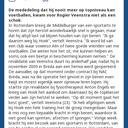
De mededeling dat hij nooit meer op topniveau kan
voetballen, kwam voor Rogier Veenstra niet als een
schok.
In Rotterdam kreeg de Middelburger van een sportarts te
horen dat zijn herstel wonderbaarlijk snel is gegaan, maar
dat hij altijd last zal blijven houden van zijn benen. "Ik ga
daarom weg bij Hoek", vertelt Veenstra. "Ik word lid van
een club waar sowieso één of twee goede vrienden van me
voetballen. Die weten hoe het zit, me kunnen helpen en
soms ook een beetje in bescherming kunnen nemen." De
revalidatie van Veenstra duurt nu anderhalf jaar, nadat hij in
november 2009 in Breda aan een hernia werd geopereerd.
De aanvaller, op dat moment onder contract bij NAC
Breda, was na die operatie het gevoel in zijn benen even
kwijt en moest eigenlijk weer opnieuw leren lopen. Hij
startte zijn revalidatie bij fysiotherapeut Anton Engels en
kreeg van Hoek het aanbod om daarnaast bij de topklasser
verder aan zijn herstel te werken. "Op dit moment gaat het
best goed", vertelt Veenstra (23). "Ik heb afgelopen week
bij Hoek een hele training met de groep meegedaan. Maar
ik mis nog een bepaalde kracht in mijn benen, waardoor ik
niet goed kan sprinten, afzetten of springen." Vorige week
bracht hij een bezoek aan een sportarts in Rotterdam, van