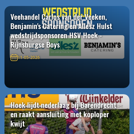
Veehandel Carlos van der Veeken,
Benjamin's Catering en Allesz Hulst
wedstrijdsponsoren HSV Hoek -
Rijnsburgse Boys
11-05-2026
Hoek lijdt nederlaag bij Barendrecht
en raakt aansluiting met koploper
kwijt