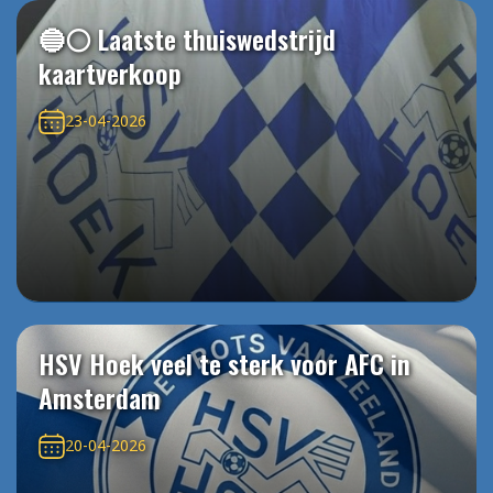
🔵⚪️ Laatste thuiswedstrijd
kaartverkoop
23-04-2026
HSV Hoek veel te sterk voor AFC in
Amsterdam
20-04-2026