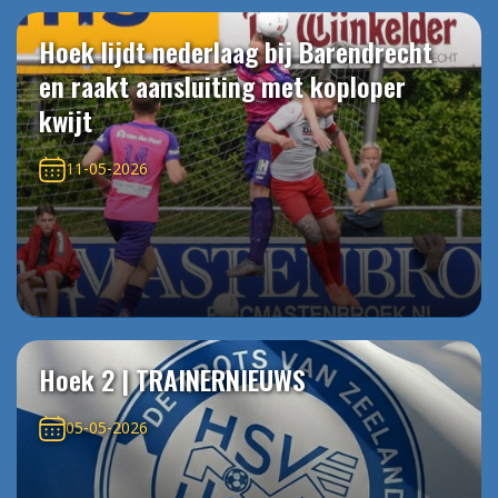
Hoek lijdt nederlaag bij Barendrecht
en raakt aansluiting met koploper
kwijt
11-05-2026
Hoek 2 | TRAINERNIEUWS
05-05-2026