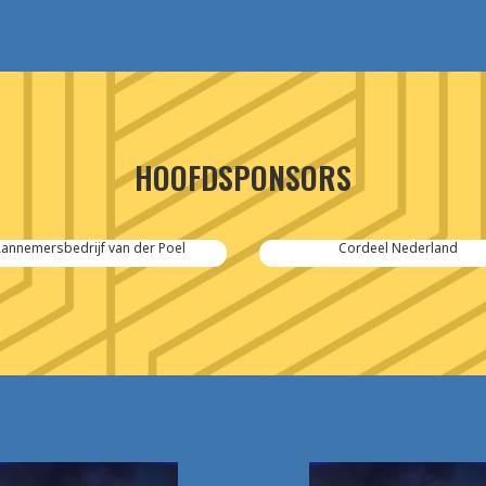
HOOFDSPONSORS
annemersbedrijf van der Poel
Cordeel Nederland