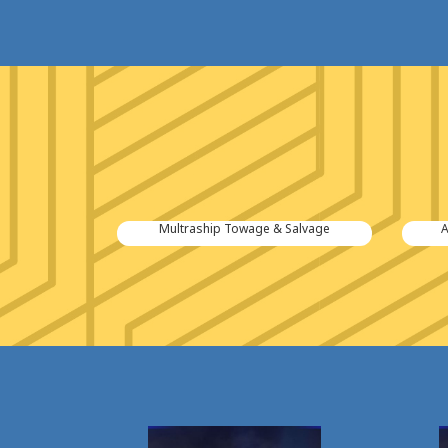
tiën B.V.
Multraship Towage & Salvage
A