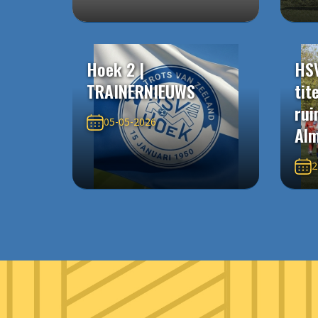
Hoek 2 |
HS
TRAINERNIEUWS
tit
rui
05-05-2026
Alm
2