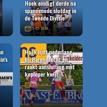
Hoek eindigt derde na
spannenede slotdag in
de Tweede Divisie
25-05-2026
an
Hoek lijdt nederlaag
in's
bij Barendrecht en
raakt aansluiting met
koploper kwijt
n
11-05-2026