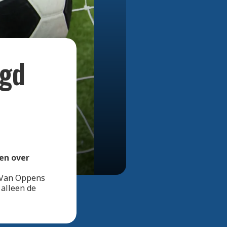
Bekijk alle foto's
igd
en over
. Van Oppens
 alleen de