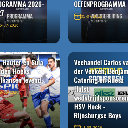
OGRAMMA 2026-
OEFENPROGRAMMA
27
05-07-2026
5-07-2026
 Hauter en Sula
Veehandel Carlos v
uden Hoeks
der Veeken, Benjam
elkansen levend
Catering en Allesz
Hulst
8-05-2026
wedstrijdsponsore
HSV Hoek -
Rijnsburgse Boys
11-05-2026