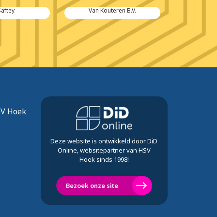
Saftey
Van Kouteren B.V.
Kinderop
Vla
SV Hoek
Deze website is ontwikkeld door DiD
Online, websitepartner van HSV
Hoek sinds 1998!
Bezoek onze site