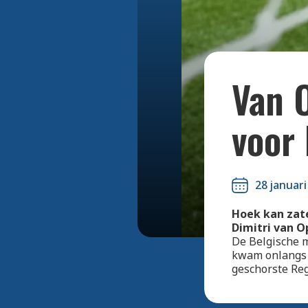
Van 
voor
28 januari
Hoek kan zate
Dimitri van O
De Belgische 
kwam onlangs o
geschorste Reg