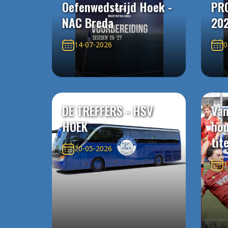
Oefenwedstrijd Hoek -
PR
NAC Breda
20
14-07-2026
0
DE TREFFERS - HSV
Van
HOEK
ho
tit
20-05-2026
1