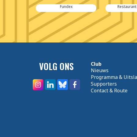
er
Fundex
Restaurant
VOLG ONS
Club
Nieuws
Programma & Uitsl
Supporters
Contact & Route