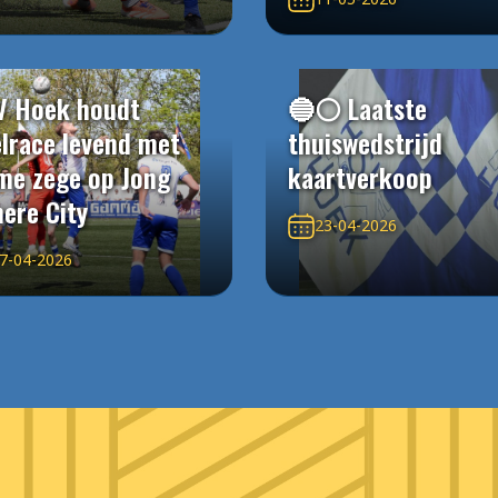
V Hoek houdt
🔵⚪️ Laatste
elrace levend met
thuiswedstrijd
me zege op Jong
kaartverkoop
ere City
23-04-2026
7-04-2026