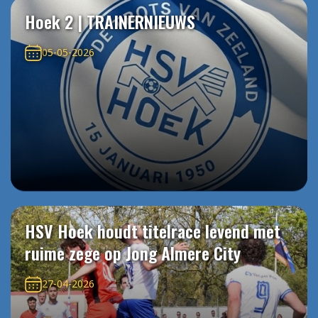
Hoek 2 | TRAINERNIEUWS
05-05-2026
HSV Hoek houdt titelrace levend met
ruime zege op Jong Almere City
27-04-2026