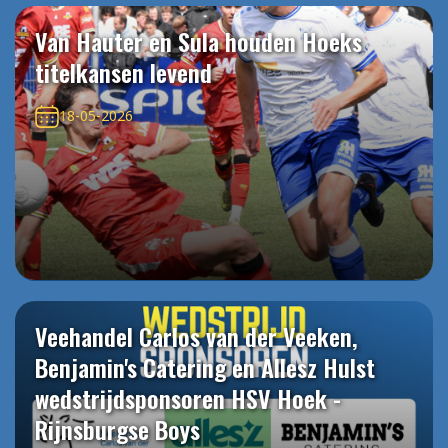
Van Hauter en Sula houden Hoeks
titelkansen levend
18-05-2026
Veehandel Carlos van der Veeken,
Benjamin's Catering en Allesz Hulst
wedstrijdsponsoren HSV Hoek -
Rijnsburgse Boys