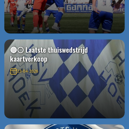
🔵⚪️ Laatste thuiswedstrijd
kaartverkoop
23-04-2026