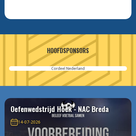
HOOFDSPONSORS
 Nederland
SPIE-Controlec E
Oefenwedstrijd Hoek - NAC Breda
14-07-2026