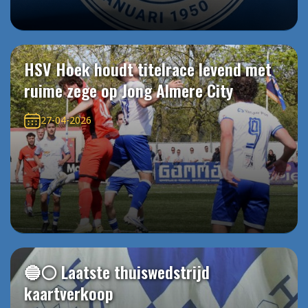
HSV Hoek houdt titelrace levend met
ruime zege op Jong Almere City
27-04-2026
🔵⚪️ Laatste thuiswedstrijd
kaartverkoop