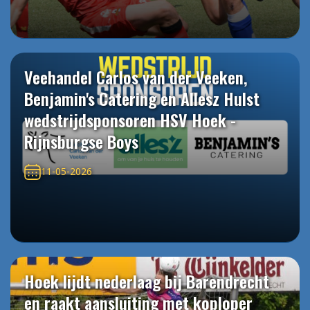
Veehandel Carlos van der Veeken,
Benjamin's Catering en Allesz Hulst
wedstrijdsponsoren HSV Hoek -
Rijnsburgse Boys
11-05-2026
Hoek lijdt nederlaag bij Barendrecht
en raakt aansluiting met koploper