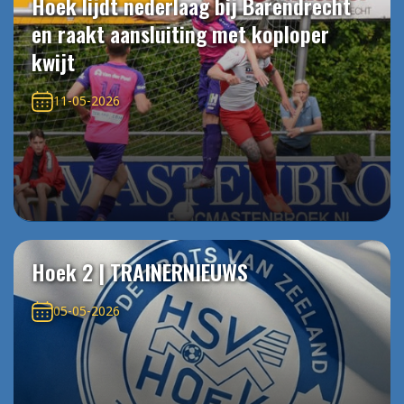
Hoek lijdt nederlaag bij Barendrecht
en raakt aansluiting met koploper
kwijt
11-05-2026
Hoek 2 | TRAINERNIEUWS
05-05-2026