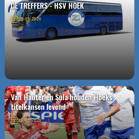
DE TREFFERS - HSV HOEK
20-05-2026
Van Hauter en Sula houden Hoeks
titelkansen levend
18-05-2026