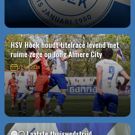
HSV Hoek houdt titelrace levend met
ruime zege op Jong Almere City
27-04-2026
🔵⚪️ Laatste thuiswedstrijd