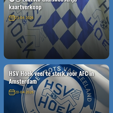
kaartverkoop
23-04-2026
HSV Hoek veel te sterk voor AFC in
Amsterdam
20-04-2026