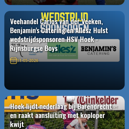
Veehandel Carlos van der Veeken,
Benjamin's Catering en Allesz Hulst
wedstrijdsponsoren HSV Hoek -
Rijnsburgse Boys
11-05-2026
Hoek lijdt nederlaag bij Barendrecht
en raakt aansluiting met koploper
kwijt