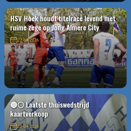
HSV Hoek houdt titelrace levend met
ruime zege op Jong Almere City
27-04-2026
🔵⚪️ Laatste thuiswedstrijd
kaartverkoop
23-04-2026