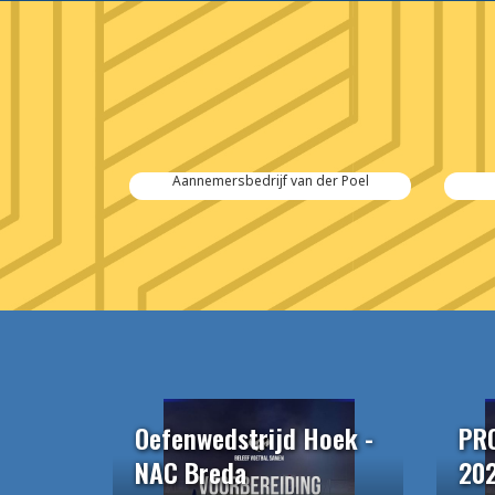
 Salvage
Aannemersbedrijf van der Poel
Oefenwedstrijd Hoek -
PR
NAC Breda
20