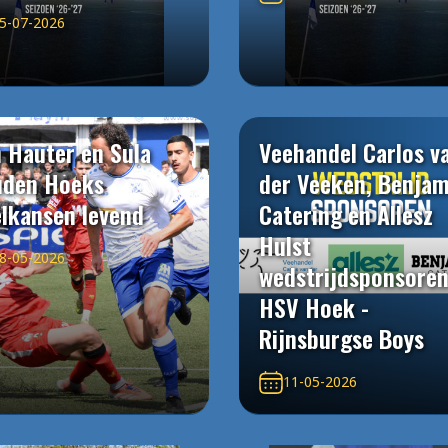
5-07-2026
 Hauter en Sula
Veehandel Carlos v
uden Hoeks
der Veeken, Benjam
elkansen levend
Catering en Allesz
Hulst
8-05-2026
wedstrijdsponsore
HSV Hoek -
Rijnsburgse Boys
11-05-2026