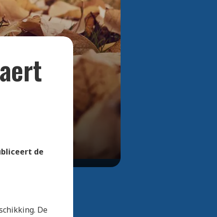
Bekijk alle foto's
aert
ubliceert de
gschikking. De