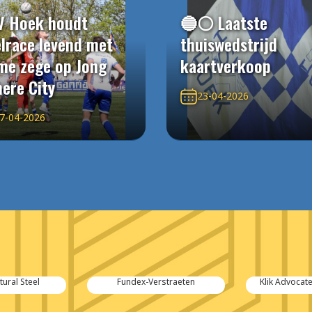
V Hoek houdt
🔵⚪️ Laatste
elrace levend met
thuiswedstrijd
me zege op Jong
kaartverkoop
ere City
23-04-2026
7-04-2026
tural Steel
Fundex-Verstraeten
Klik Advocat