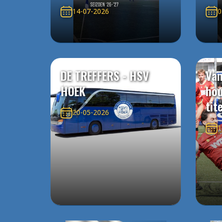
14-07-2026
0
DE TREFFERS - HSV
Van
HOEK
ho
tit
20-05-2026
1