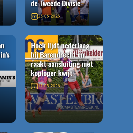
de Tweede Divisie
25-05-2026
an
Hoek lijdt nederlaag
in's
bij Barendrecht en
raakt aansluiting met
koploper kwijt
n
11-05-2026