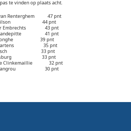
 pas te vinden op plaats acht.
van Renterghem 47 pnt
n Wilson 44 pnt
der Embrechts 43 pnt
io Vandepitte 41 pnt
de Jonghe 39 pnt
n Martens 35 pnt
l Fitsch 33 pnt
Doesburg 33 pnt
me Clinkemaillie 32 pnt
n Langrou 30 pnt