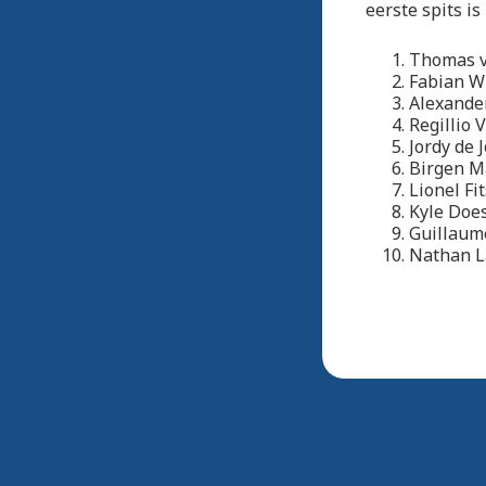
eerste spits is
Thomas 
Fabia
Alexan
Regill
Jordy 
Birge
Lione
Kyle 
Guillau
Natha