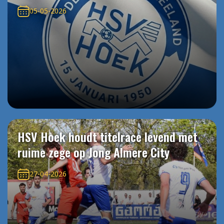
05-05-2026
HSV Hoek houdt titelrace levend met
ruime zege op Jong Almere City
27-04-2026