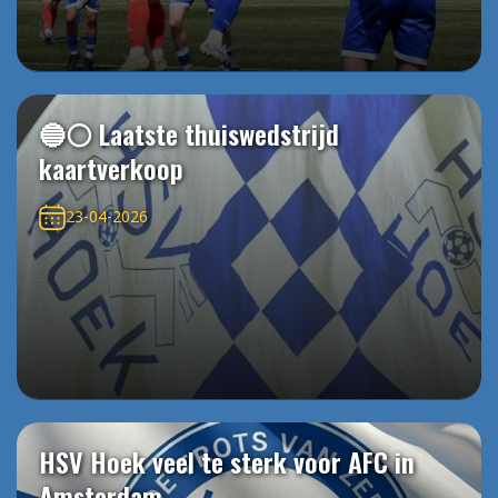
🔵⚪️ Laatste thuiswedstrijd
kaartverkoop
23-04-2026
HSV Hoek veel te sterk voor AFC in
Amsterdam