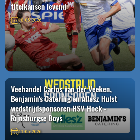
titelkansen levend
18-05-2026
Veehandel Carlos van der Veeken,
Benjamin's Catering en Allesz Hulst
wedstrijdsponsoren HSV Hoek -
Rijnsburgse Boys
11-05-2026