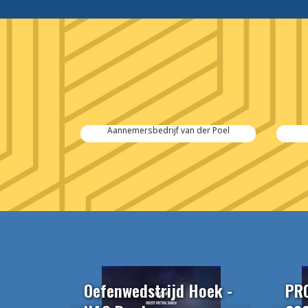
 Salvage
Aannemersbedrijf van der Poel
Oefenwedstrijd Hoek -
PR