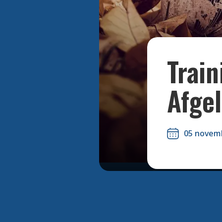
Train
Afgel
05 novem