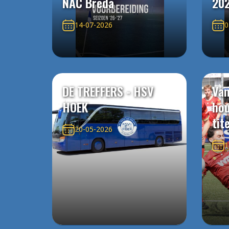
NAC Breda
20
14-07-2026
0
DE TREFFERS - HSV
Van
HOEK
ho
tit
20-05-2026
1