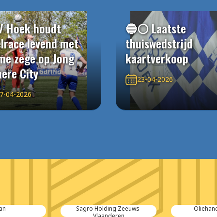
V Hoek houdt
🔵⚪️ Laatste
elrace levend met
thuiswedstrijd
me zege op Jong
kaartverkoop
ere City
23-04-2026
7-04-2026
an
Sagro Holding Zeeuws-
Oliehan
Vlaanderen