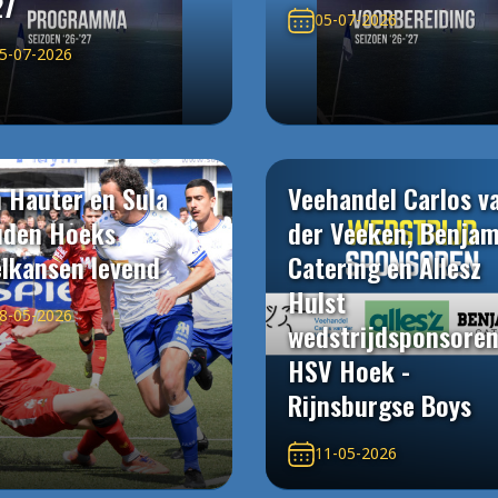
27
05-07-2026
5-07-2026
 Hauter en Sula
Veehandel Carlos v
uden Hoeks
der Veeken, Benjam
elkansen levend
Catering en Allesz
Hulst
8-05-2026
wedstrijdsponsore
HSV Hoek -
Rijnsburgse Boys
11-05-2026