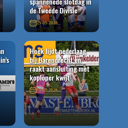
spannenede slotdag in
de Tweede Divisie
25-05-2026
an
Hoek lijdt nederlaag
in's
bij Barendrecht en
raakt aansluiting met
koploper kwijt
n
11-05-2026