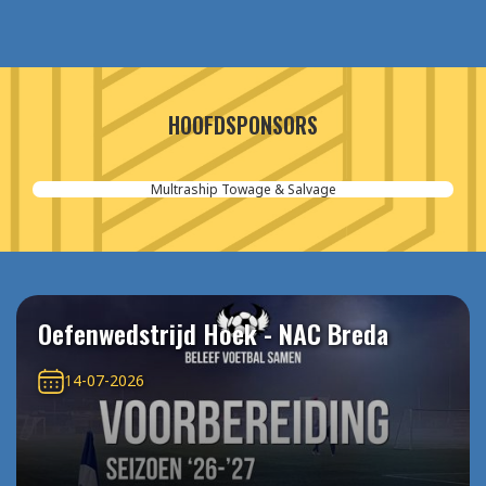
HOOFDSPONSORS
Multraship Towage & Salvage
Oefenwedstrijd Hoek - NAC Breda
14-07-2026