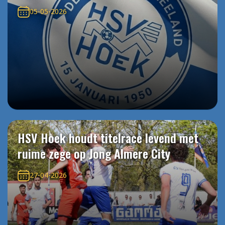
05-05-2026
HSV Hoek houdt titelrace levend met
ruime zege op Jong Almere City
27-04-2026