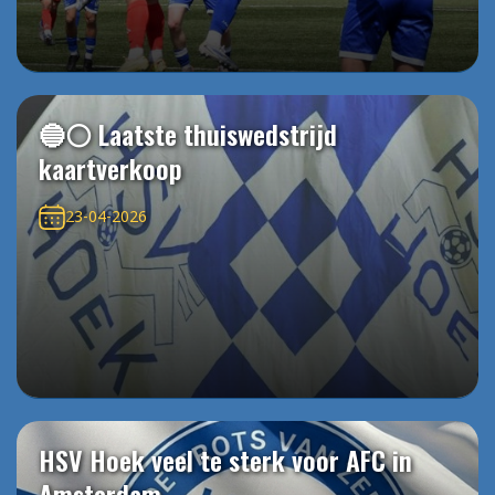
🔵⚪️ Laatste thuiswedstrijd
kaartverkoop
23-04-2026
HSV Hoek veel te sterk voor AFC in
Amsterdam