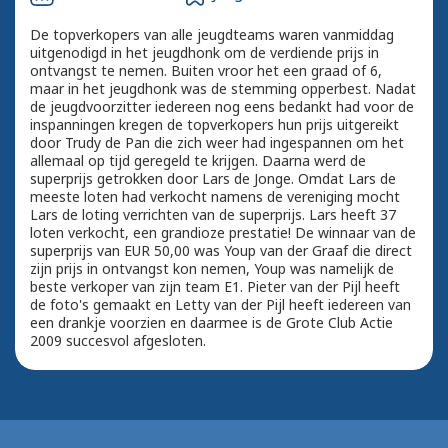
De topverkopers van alle jeugdteams waren vanmiddag
uitgenodigd in het jeugdhonk om de verdiende prijs in
ontvangst te nemen. Buiten vroor het een graad of 6,
maar in het jeugdhonk was de stemming opperbest. Nadat
de jeugdvoorzitter iedereen nog eens bedankt had voor de
inspanningen kregen de topverkopers hun prijs uitgereikt
door Trudy de Pan die zich weer had ingespannen om het
allemaal op tijd geregeld te krijgen. Daarna werd de
superprijs getrokken door Lars de Jonge. Omdat Lars de
meeste loten had verkocht namens de vereniging mocht
Lars de loting verrichten van de superprijs. Lars heeft 37
loten verkocht, een grandioze prestatie! De winnaar van de
superprijs van EUR 50,00 was Youp van der Graaf die direct
zijn prijs in ontvangst kon nemen, Youp was namelijk de
beste verkoper van zijn team E1. Pieter van der Pijl heeft
de foto's gemaakt en Letty van der Pijl heeft iedereen van
een drankje voorzien en daarmee is de Grote Club Actie
2009 succesvol afgesloten.