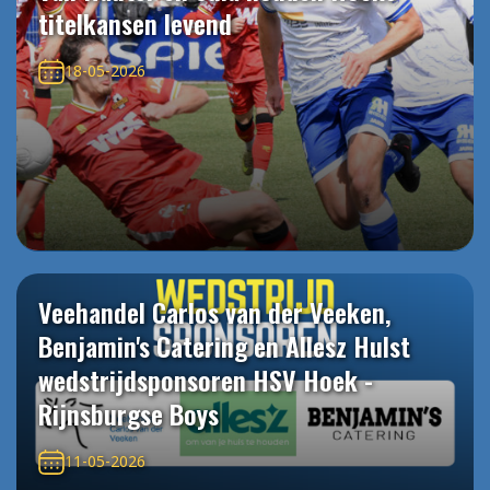
titelkansen levend
18-05-2026
Veehandel Carlos van der Veeken,
Benjamin's Catering en Allesz Hulst
wedstrijdsponsoren HSV Hoek -
Rijnsburgse Boys
11-05-2026