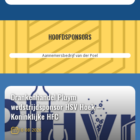
HOOFDSPONSORS
Aannemersbedrijf van der Poel
Drankenhandel Pluym
wedstrijdsponsor HSV Hoek –
Koninklijke HFC
10-08-2026