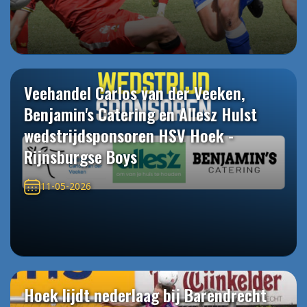
Veehandel Carlos van der Veeken,
Benjamin's Catering en Allesz Hulst
wedstrijdsponsoren HSV Hoek -
Rijnsburgse Boys
11-05-2026
Hoek lijdt nederlaag bij Barendrecht