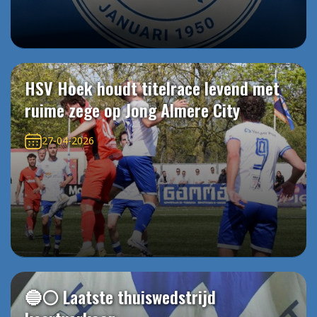
HSV Hoek houdt titelrace levend met
ruime zege op Jong Almere City
27-04-2026
🔵⚪️ Laatste thuiswedstrijd