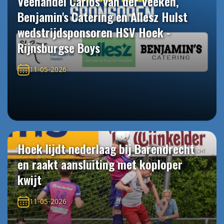
Veehandel Carlos van der Veeken,
Benjamin's Catering en Allesz Hulst
wedstrijdsponsoren HSV Hoek -
Rijnsburgse Boys
11-05-2026
Hoek lijdt nederlaag bij Barendrecht
en raakt aansluiting met koploper
kwijt
11-05-2026