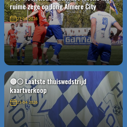
ruime zege op Jong Almere City
27-04-2026
🔵⚪️ Laatste thuiswedstrijd
kaartverkoop
23-04-2026