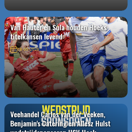
Van Hauter en Sula houden Hoeks
titelkansen levend
18-05-2026
Veehandel Carlos van der Veeken,
Benjamin's Catering en Allesz Hulst