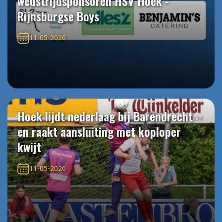
wedstrijdsponsoren HSV Hoek -
Rijnsburgse Boys
11-05-2026
Hoek lijdt nederlaag bij Barendrecht
en raakt aansluiting met koploper
kwijt
11-05-2026