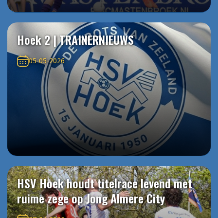
Hoek 2 | TRAINERNIEUWS
05-05-2026
HSV Hoek houdt titelrace levend met
ruime zege op Jong Almere City