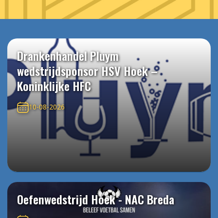
Drankenhandel Pluym
wedstrijdsponsor HSV Hoek –
Koninklijke HFC
10-08-2026
Oefenwedstrijd Hoek - NAC Breda