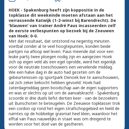
HOEK - Spakenburg heeft zijn koppositie in de
topklasse dit weekeinde moeten afstaan aan het
verrassende Katwijk (1-2-winst bij Barendrecht). De
'blauwen' van trainer André Paus incasseerden zelf
de eerste verliespunten op bezoek bij de Zeeuwen
van Hoek: 0-0.
Met dat resultaat, dat ontstond na negentig minuten
voetbal zonder al te veel hoogtepunten, konden beide
partijen na afloop wel leven. Paus meende dat voor een
leuke partij twee ploegen nodig zijn en aangezien Hoek
zich op eigen veld als een egel oprolde, werd het eigenlijk
voor de neutrale toeschouwers een vervelende middag.
Wie een halve dag in de auto had gezeten om de
gebeurtenissen op sportpark Denoek live te aanschouwen,
zal zich zeker bekocht hebben gevoeld. Hoek had
zaterdagmiddag geen boodschap aan de eigen supporters
en was er slechts op uit om de aanvalskracht - Spakenburg
scoorde in drie duels liefst dertien keer - van de bezoekers
uit Bunschoten te beteugelen. De Zeeuwse topklasser trok
een cordon op rond het eigen strafschopgebied en hield de
ruimtes op de hobbelige grasmat heel klein, waardoor het
elftal van Paus nauwelijks in staat was om dreigend te
worden voor het doel van de gastheren.