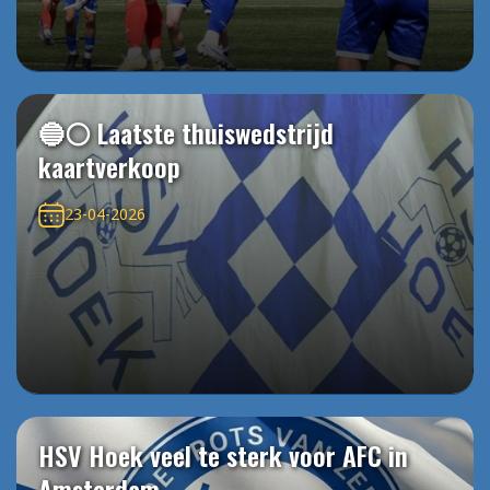
🔵⚪️ Laatste thuiswedstrijd
kaartverkoop
23-04-2026
HSV Hoek veel te sterk voor AFC in
Amsterdam