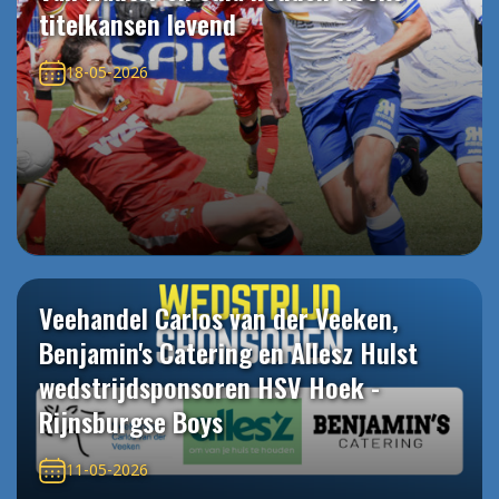
titelkansen levend
18-05-2026
Veehandel Carlos van der Veeken,
Benjamin's Catering en Allesz Hulst
wedstrijdsponsoren HSV Hoek -
Rijnsburgse Boys
11-05-2026