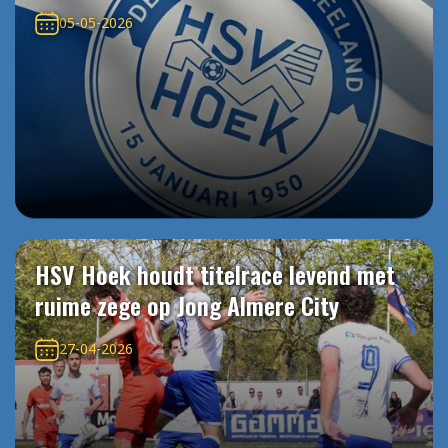
05-05-2026
HSV Hoek houdt titelrace levend met
ruime zege op Jong Almere City
27-04-2026