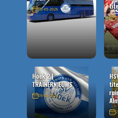
tit
20-05-2026
1
Hoek 2 |
HS
TRAINERNIEUWS
tit
rui
05-05-2026
Alm
2