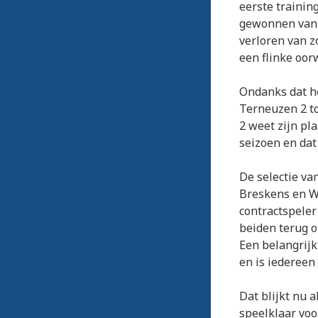
eerste trainin
gewonnen van 
verloren van z
een flinke oor
Ondanks dat h
Terneuzen 2 to
2 weet zijn pla
seizoen en dat
De selectie va
Breskens en Wi
contractspeler
beiden terug o
Een belangrijk
en is iedereen
Dat blijkt nu a
speelklaar voo