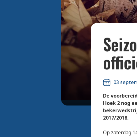
Seiz
offic
03 septe
De voorbereid
Hoek 2 nog ee
bekerwedstrij
2017/2018.
Op zaterdag 1