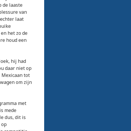
p de laaste
 blessure van
echter laat
puike
 en het zo de
sure houd een
oek, hij had
u daar niet op
e Mexicaan tot
 wagen om zijn
rogramma met
is mede
 dus, dit is
 op