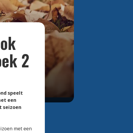
Bekijk alle foto's
ook
oek 2
ond speelt
met een
t seizoen
eizoen met een