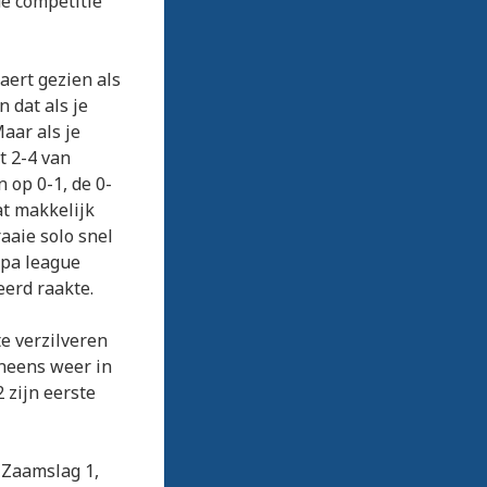
de competitie
aert gezien als
 dat als je
aar als je
t 2-4 van
 op 0-1, de 0-
t makkelijk
aaie solo snel
opa league
eerd raakte.
e verzilveren
ineens weer in
 zijn eerste
 Zaamslag 1,