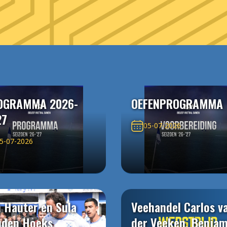
OGRAMMA 2026-
OEFENPROGRAMMA
27
05-07-2026
5-07-2026
 Hauter en Sula
Veehandel Carlos v
uden Hoeks
der Veeken, Benjam