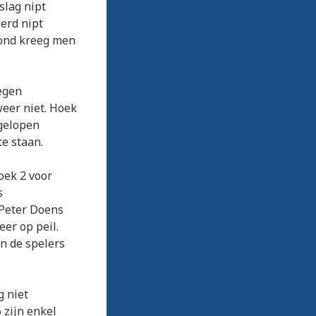
slag nipt
erd nipt
vond kreeg men
egen
weer niet. Hoek
fgelopen
te staan.
oek 2 voor
s
 Peter Doens
eer op peil.
an de spelers
g niet
 zijn enkel