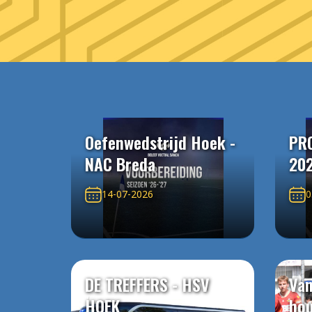
Oefenwedstrijd Hoek -
PR
NAC Breda
20
14-07-2026
0
DE TREFFERS - HSV
Van
HOEK
ho