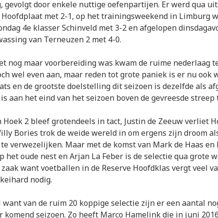
g, gevolgt door enkele nuttige oefenpartijen. Er werd qua uit
Hoofdplaat met 2-1, op het trainingsweekend in Limburg w
ondag 4e klasser Schinveld met 3-2 en afgelopen dinsdaga
wassing van Terneuzen 2 met 4-0.
et nog maar voorbereiding was kwam de ruime nederlaag t
ch wel even aan, maar reden tot grote paniek is er nu ook 
ats en de grootste doelstelling dit seizoen is dezelfde als a
 is aan het eind van het seizoen boven de gevreesde streep 
n Hoek 2 bleef grotendeels in tact, Justin de Zeeuw verliet H
lly Bories trok de weide wereld in om ergens zijn droom al
 te verwezelijken. Maar met de komst van Mark de Haas en
p het oude nest en Arjan La Feber is de selectie qua grote w
 zaak want voetballen in de Reserve Hoofdklas vergt veel v
 keihard nodig.
l want van de ruim 20 koppige selectie zijn er een aantal no
r komend seizoen. Zo heeft Marco Hamelink die in juni 2016