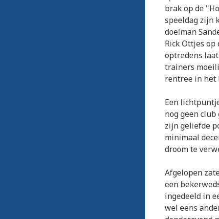
brak op de "Ho
speeldag zijn 
doelman Sander
Rick Ottjes op
optredens laat
trainers moeil
rentree in het
Een lichtpuntj
nog geen club 
zijn geliefde 
minimaal dece
droom te verwe
Afgelopen zate
een bekerweds
ingedeeld in e
wel eens ander