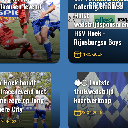
elkansen levend
Catering en Allesz
Hulst
8-05-2026
wedstrijdsponsore
HSV Hoek -
Rijnsburgse Boys
11-05-2026
V Hoek houdt
🔵⚪️ Laatste
elrace levend met
thuiswedstrijd
me zege op Jong
kaartverkoop
ere City
23-04-2026
7-04-2026