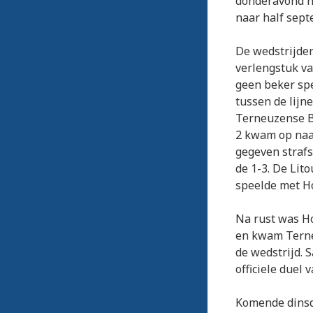
donderavond na
naar half sept
De wedstrijden
verlengstuk va
geen beker spe
tussen de lijn
Terneuzense Bo
2 kwam op naa
gegeven strafs
de 1-3. De Lit
speelde met Ho
Na rust was Ho
en kwam Terneu
de wedstrijd. 
officiele duel 
Komende dinsd