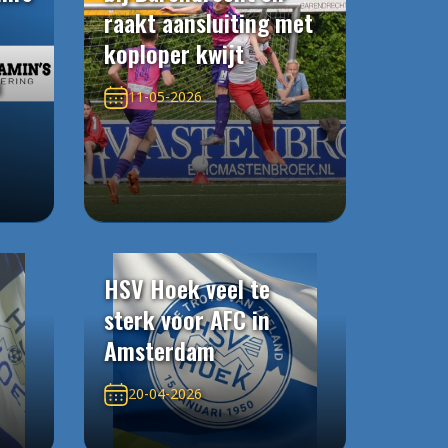
raakt aansluiting met
koploper kwijt
n
11-05-2026
HSV Hoek veel te
sterk voor AFC in
Amsterdam
20-04-2026