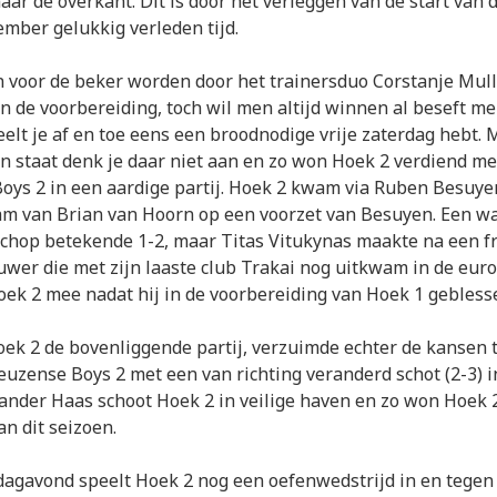
ar de overkant. Dit is door het verleggen van de start van 
ember gelukkig verleden tijd.
 voor de beker worden door het trainersduo Corstanje Mull
n de voorbereiding, toch wil men altijd winnen al beseft men
elt je af en toe eens een broodnodige vrije zaterdag hebt. M
en staat denk je daar niet aan en zo won Hoek 2 verdiend me
ys 2 in een aardige partij. Hoek 2 kwam via Ruben Besuyen
m van Brian van Hoorn op een voorzet van Besuyen. Een wa
chop betekende 1-2, maar Titas Vitukynas maakte na een fr
ouwer die met zijn laaste club Trakai nog uitkwam in de eur
ek 2 mee nadat hij in de voorbereiding van Hoek 1 gebless
ek 2 de bovenliggende partij, verzuimde echter de kansen t
zense Boys 2 met een van richting veranderd schot (2-3) 
Sander Haas schoot Hoek 2 in veilige haven en zo won Hoek 2
van dit seizoen.
agavond speelt Hoek 2 nog een oefenwedstrijd in en tegen