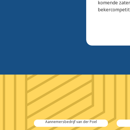
komende zater
bekercompetit
 Salvage
Aannemersbedrijf van der Poel