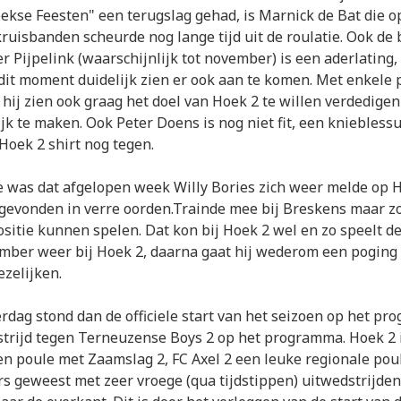
ekse Feesten" een terugslag gehad, is Marnick de Bat die o
kruisbanden scheurde nog lange tijd uit de roulatie. Ook de
 Pijpelink (waarschijnlijk tot november) is een aderlating, 
 dit moment duidelijk zien er ook aan te komen. Met enkele 
 hij zien ook graag het doel van Hoek 2 te willen verdedigen
ijk te maken. Ook Peter Doens is nog niet fit, een kniebles
 Hoek 2 shirt nog tegen.
e was dat afgelopen week Willy Bories zich weer melde op H
gevonden in verre oorden.Trainde mee bij Breskens maar zo
positie kunnen spelen. Dat kon bij Hoek 2 wel en zo speelt d
mber weer bij Hoek 2, daarna gaat hij wederom een poging
zelijken.
rdag stond dan de officiele start van het seizoen op het p
trijd tegen Terneuzense Boys 2 op het programma. Hoek 2 
en poule met Zaamslag 2, FC Axel 2 een leuke regionale poule
s geweest met zeer vroege (qua tijdstippen) uitwedstrijden