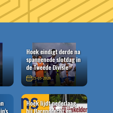
Hoek eindigt derde na
spannenede slotdag in
de Tweede Divisie
25-05-2026
an
Hoek lijdt nederlaag
in's
bij Barendrecht en