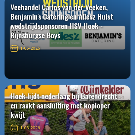
Veehandel Carlos van der Veeken,
Benjamin's Catering en Allesz Hulst
wedstrijdsponsoren HSV Hoek -
Rijnsburgse Boys
11-05-2026
Hoek lijdt nederlaag bij Barendrecht
en raakt aansluiting met koploper
kwijt
11-05-2026