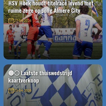
HSV Hoek houdt titelrace levend met
ruime zege op Jong Almere City
27-04-2026
🔵⚪️ Laatste thuiswedstrijd
kaartverkoop
23-04-2026