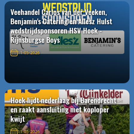
Veehandel Carlos van der Veeken,
Benjamin's Catering en Allesz Hulst
wedstrijdsponsoren HSV Hoek -
Rijnsburgse Boys
11-05-2026
Hoek lijdt nederlaag bij Barendrecht
en raakt aansluiting met koploper
kwijt
11-05-2026