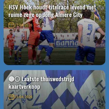
HSV Hoek houdt titelrace levend met
ruime zege op Jong Almere City
27-04-2026
🔵⚪️ Laatste thuiswedstrijd
kaartverkoop
23-04-2026