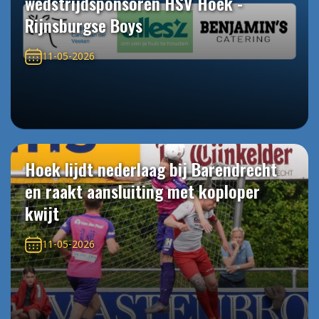
wedstrijdsponsoren HSV Hoek -
Rijnsburgse Boys
11-05-2026
Hoek lijdt nederlaag bij Barendrecht
en raakt aansluiting met koploper
kwijt
11-05-2026