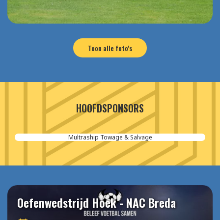
Toon alle foto's
HOOFDSPONSORS
Multraship Towage & Salvage
Oefenwedstrijd Hoek - NAC Breda