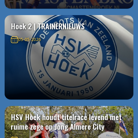
Hoek 2 | TRAINERNIEUWS
05-05-2026
HSV Hoek houdt titelrace levend met
ruime zege op Jong Almere City