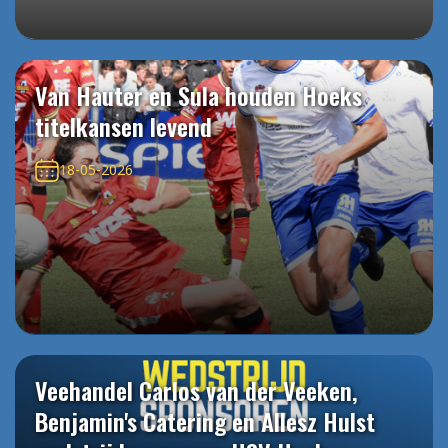
Van Hauter en Sula houden Hoeks
titelkansen levend
18-05-2026
Veehandel Carlos van der Veeken,
Benjamin's Catering en Allesz Hulst