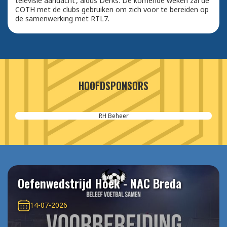
televisie aandacht’, aldus Derks. De komende weken zal de
COTH met de clubs gebruiken om zich voor te bereiden op
de samenwerking met RTL7.
HOOFDSPONSORS
RH Beheer
Oefenwedstrijd Hoek - NAC Breda
14-07-2026