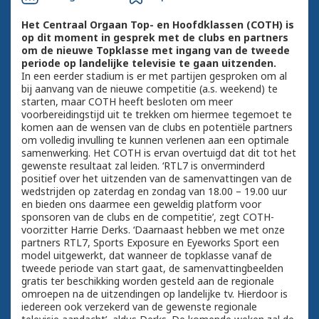
Het Centraal Orgaan Top- en Hoofdklassen (COTH) is
op dit moment in gesprek met de clubs en partners
om de nieuwe Topklasse met ingang van de tweede
periode op landelijke televisie te gaan uitzenden.
In een eerder stadium is er met partijen gesproken om al
bij aanvang van de nieuwe competitie (a.s. weekend) te
starten, maar COTH heeft besloten om meer
voorbereidingstijd uit te trekken om hiermee tegemoet te
komen aan de wensen van de clubs en potentiële partners
om volledig invulling te kunnen verlenen aan een optimale
samenwerking. Het COTH is ervan overtuigd dat dit tot het
gewenste resultaat zal leiden. ‘RTL7 is onverminderd
positief over het uitzenden van de samenvattingen van de
wedstrijden op zaterdag en zondag van 18.00 – 19.00 uur
en bieden ons daarmee een geweldig platform voor
sponsoren van de clubs en de competitie’, zegt COTH-
voorzitter Harrie Derks. ‘Daarnaast hebben we met onze
partners RTL7, Sports Exposure en Eyeworks Sport een
model uitgewerkt, dat wanneer de topklasse vanaf de
tweede periode van start gaat, de samenvattingbeelden
gratis ter beschikking worden gesteld aan de regionale
omroepen na de uitzendingen op landelijke tv. Hierdoor is
iedereen ook verzekerd van de gewenste regionale