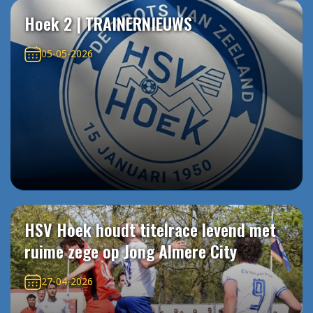
Hoek 2 | TRAINERNIEUWS
05-05-2026
HSV Hoek houdt titelrace levend met
ruime zege op Jong Almere City
27-04-2026