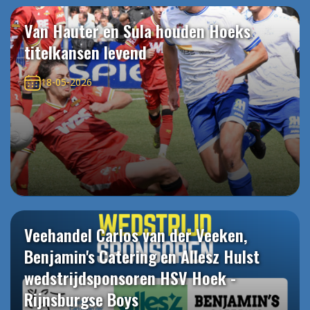
Van Hauter en Sula houden Hoeks
titelkansen levend
18-05-2026
Veehandel Carlos van der Veeken,
Benjamin's Catering en Allesz Hulst
wedstrijdsponsoren HSV Hoek -
Rijnsburgse Boys