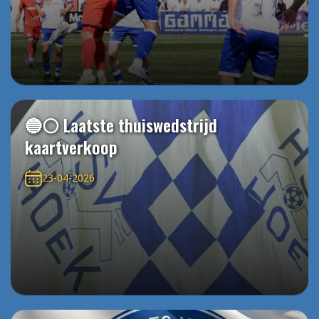
🔵⚪️ Laatste thuiswedstrijd
kaartverkoop
23-04-2026