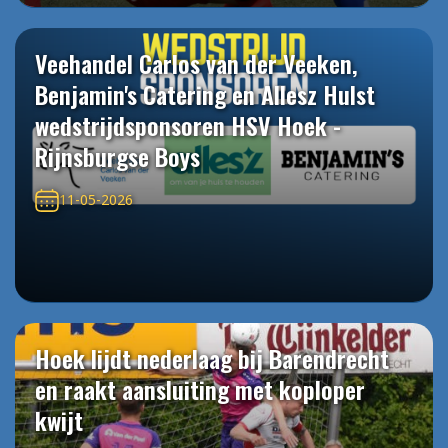
Veehandel Carlos van der Veeken,
Benjamin's Catering en Allesz Hulst
wedstrijdsponsoren HSV Hoek -
Rijnsburgse Boys
11-05-2026
Hoek lijdt nederlaag bij Barendrecht
en raakt aansluiting met koploper
kwijt