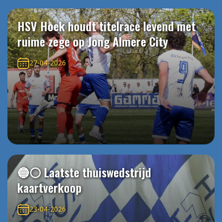
HSV Hoek houdt titelrace levend met
ruime zege op Jong Almere City
27-04-2026
🔵⚪️ Laatste thuiswedstrijd
kaartverkoop
23-04-2026