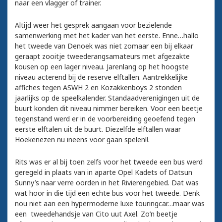
naar een vlagger of trainer.
Altijd weer het gesprek aangaan voor bezielende
samenwerking met het kader van het eerste. Enne…hallo
het tweede van Denoek was niet zomaar een bij elkaar
geraapt zooitje tweederangsamateurs met afgezakte
kousen op een lager niveau. Jarenlang op het hoogste
niveau acterend bij de reserve elftallen. Aantrekkelijke
affiches tegen ASWH 2 en Kozakkenboys 2 stonden
jaarlijks op de speelkalender. Standaadverenigingen uit de
buurt konden dit niveau nimmer bereiken. Voor een beetje
tegenstand werd er in de voorbereiding geoefend tegen
eerste elftalen uit de buurt. Diezelfde elftallen waar
Hoekenezen nu ineens voor gaan spelen!!.
Rits was er al bij toen zelfs voor het tweede een bus werd
geregeld in plaats van in aparte Opel Kadets of Datsun
Sunny’s naar verre oorden in het Rivierengebied. Dat was
wat hoor in die tijd een echte bus voor het tweede. Denk
nou niet aan een hypermoderne luxe touringcar…maar was
een tweedehandsje van Cito uut Axel. Zo’n beetje