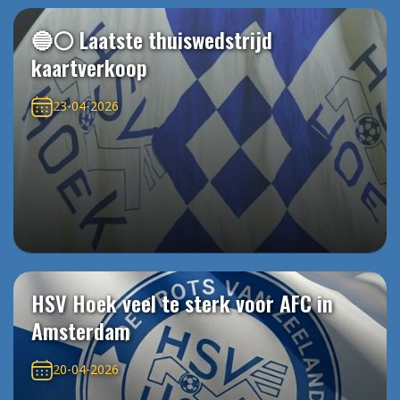
🔵⚪️ Laatste thuiswedstrijd
kaartverkoop
23-04-2026
HSV Hoek veel te sterk voor AFC in
Amsterdam
20-04-2026