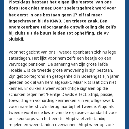
Plotsklaps bestaat het eigenlijke ‘eerste’ van ons
dorp Hoek niet meer. Door spelersgebrek werd voor
e
het eerst in ons bestaan geen 2
elftal meer
ingeschreven bij de KNVB. Een trieste zaak, Een
onomkeerbare teloorgaande ontwikkeling die zelfs
bij clubs uit de buurt leiden tot opheffing, zie VV
Sluiskil.
Voor het gezicht van ons Tweede openbaren zich nu lege
zaterdagen. Het lijkt voor hem zelfs een beetje op een
vervroegd pensioen. De sanering van zijn grote liefde
‘Hoekie 2’ is de tweede grote amovering in zijn bestaan.
Zijn geboortegrond en getogenheid in Boerengat zijn jaren
geleden ook al van hem afgepakt. Maar Rits laat zich niet
kennen. Er duiken alweer voorzichtige signalen op die
schurken tegen het ‘Heintje Davids effect. Strijd, passie,
toewijding en volharding kenmerken zijn vrijwilligerswerk
voor maar liefst zo’n dertig jaar bij het tweede. Altijd als
tweede viool in de luwte van de explosieve aandacht voor
ons keurkorps van het eerste. Altijd veel zelfstandig
regelen en weerstanden overwinnen. Altijd weer op zoek