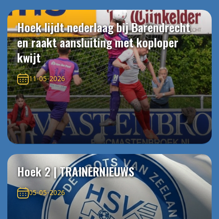
Hoek lijdt nederlaag bij Barendrecht
en raakt aansluiting met koploper
kwijt
11-05-2026
Hoek 2 | TRAINERNIEUWS
05-05-2026