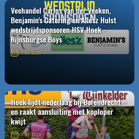
Veehandel Carlos van der Veeken,
Benjamin's Catering en Allesz Hulst
wedstrijdsponsoren HSV Hoek -
Rijnsburgse Boys
11-05-2026
Hoek lijdt nederlaag bij Barendrecht
en raakt aansluiting met koploper
kwijt
11-05-2026