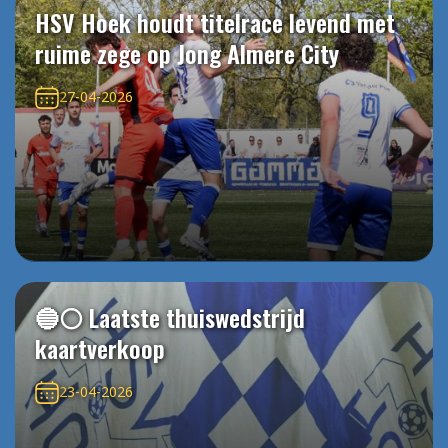
HSV Hoek houdt titelrace levend met
ruime zege op Jong Almere City
27-04-2026
🔵⚪️ Laatste thuiswedstrijd
kaartverkoop
23-04-2026