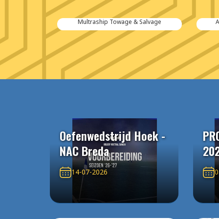
 Salvage
Aannemersbedrijf van der Poel
Oefenwedstrijd Hoek -
PR
NAC Breda
20
14-07-2026
0