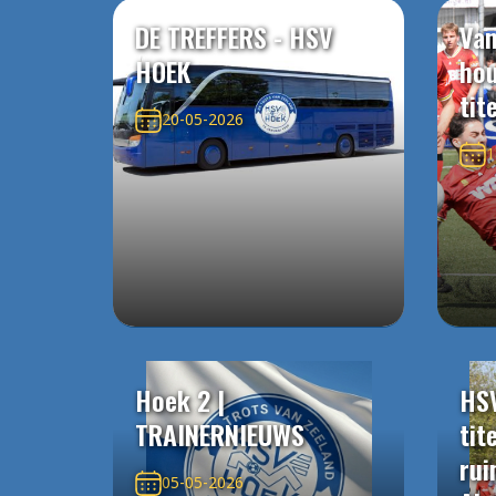
DE TREFFERS - HSV
Van
HOEK
ho
tit
20-05-2026
1
Hoek 2 |
HS
TRAINERNIEUWS
tit
rui
05-05-2026