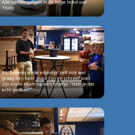
Alle namen gingen in de hoge hoed van
Trudy.
Rik Impens wilde eigenlijk zelf ook wel
graag een keer pupil zijn en schreef snel
zijn eigen naam op een briefje. "Heb je dat
echt gedaan?"