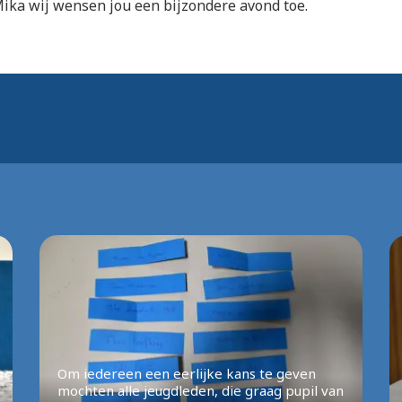
Mika wij wensen jou een bijzondere avond toe.
Om iedereen een eerlijke kans te geven
mochten alle jeugdleden, die graag pupil van