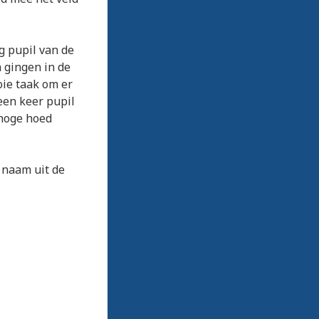
g pupil van de
 gingen in de
ie taak om er
een keer pupil
 hoge hoed
 naam uit de