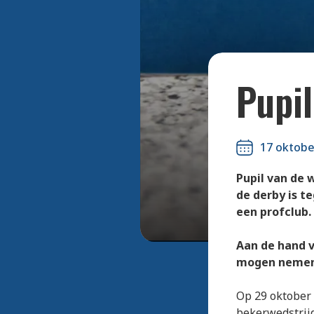
En de geluk
Pupil
17 oktobe
Pupil van de w
de derby is t
een profclub.
Aan de hand v
mogen nemen 
Op 29 oktober 
bekerwedstrijd