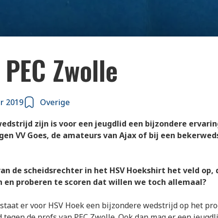
kige is..
 PEC Zwolle
r 2019
Overige
edstrijd zijn is voor een jeugdlid een bijzondere ervarin
egen VV Goes, de amateurs van Ajax of bij een bekerwed
an de scheidsrechter in het HSV Hoekshirt het veld op, 
en proberen te scoren dat willen we toch allemaal?
staat er voor HSV Hoek een bijzondere wedstrijd op het p
 tegen de profs van PEC Zwolle. Ook dan mag er een jeugdl