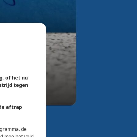
Bekijk alle foto's
g, of het nu
strijd tegen
de aftrap
rogramma, de
id mee het veld