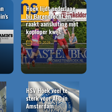
an
Hoek lijdt nederlaag
in's
bij Barendrecht en
raakt aansluiting met
koploper kwijt
n
11-05-2026
HSV Hoek veel te
sterk voor AFC in
Amsterdam