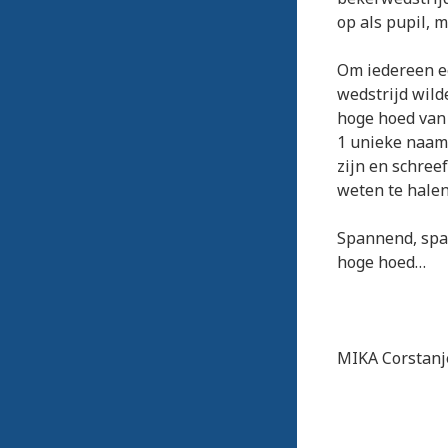
op als pupil, 
Om iedereen ee
wedstrijd wild
hoge hoed van 
1 unieke naam 
zijn en schreef
weten te hale
Spannend, spa
hoge hoed…
MIKA Corstanj