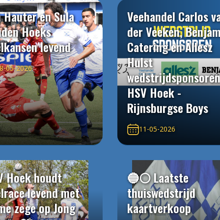
 Hauter en Sula
Veehandel Carlos v
uden Hoeks
der Veeken, Benjam
elkansen levend
Catering en Allesz
Hulst
8-05-2026
wedstrijdsponsore
HSV Hoek -
Rijnsburgse Boys
11-05-2026
V Hoek houdt
🔵⚪️ Laatste
elrace levend met
thuiswedstrijd
me zege op Jong
kaartverkoop