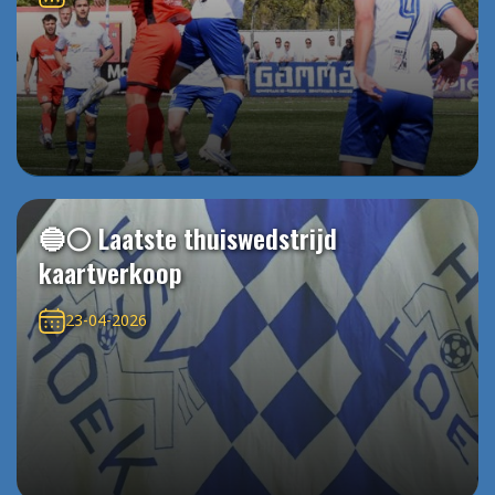
🔵⚪️ Laatste thuiswedstrijd
kaartverkoop
23-04-2026