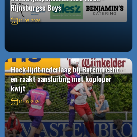
Rijnsburgse Boys
11-05-2026
Hoek lijdt nederlaag bij Barendrecht
en raakt aansluiting met koploper
kwijt
11-05-2026