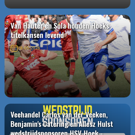
Van Hauter en Sula houden Hoeks
titelkansen levend
18-05-2026
Veehandel Carlos van der Veeken,
Benjamin's Catering en Allesz Hulst
wedstrijdsponsoren HSV Hoek -