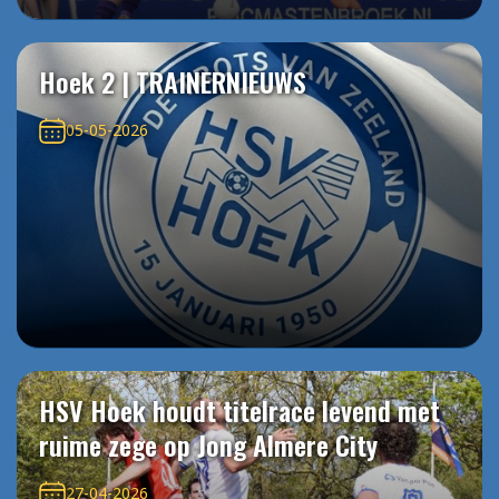
Hoek 2 | TRAINERNIEUWS
05-05-2026
HSV Hoek houdt titelrace levend met
ruime zege op Jong Almere City
27-04-2026