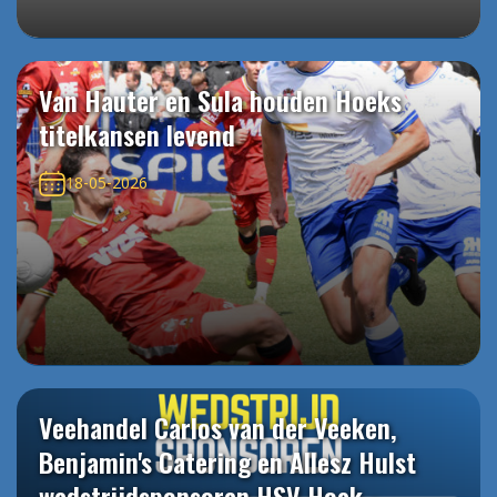
Van Hauter en Sula houden Hoeks
titelkansen levend
18-05-2026
Veehandel Carlos van der Veeken,
Benjamin's Catering en Allesz Hulst
wedstrijdsponsoren HSV Hoek -