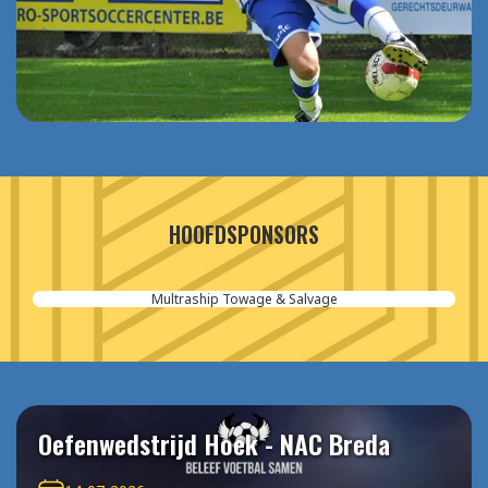
HOOFDSPONSORS
Multraship Towage & Salvage
Oefenwedstrijd Hoek - NAC Breda