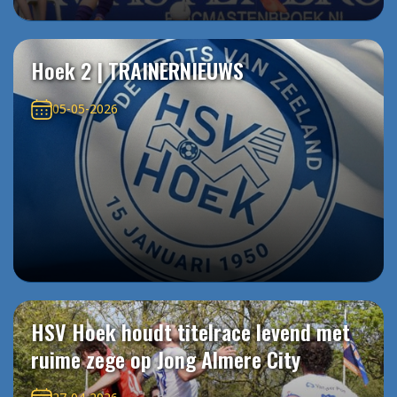
Hoek 2 | TRAINERNIEUWS
05-05-2026
HSV Hoek houdt titelrace levend met
ruime zege op Jong Almere City