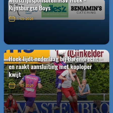
Rijnsburgse Boys
11-05-2026
Hoek lijdt nederlaag bij Barendrecht
en raakt aansluiting met koploper
kwijt
11-05-2026