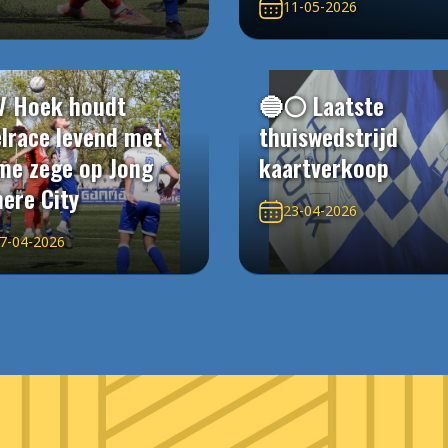
11-05-2026
V Hoek houdt
🔵⚪️ Laatste
elrace levend met
thuiswedstrijd
me zege op Jong
kaartverkoop
ere City
23-04-2026
7-04-2026