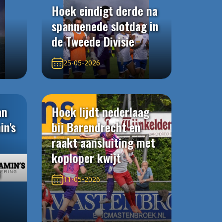
Hoek eindigt derde na
spannenede slotdag in
de Tweede Divisie
25-05-2026
an
Hoek lijdt nederlaag
in's
bij Barendrecht en
raakt aansluiting met
koploper kwijt
n
11-05-2026