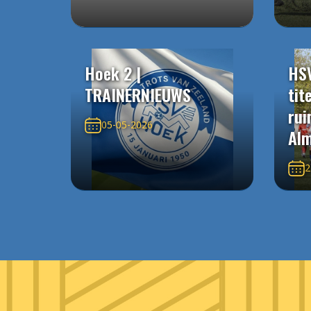
Hoek 2 |
HS
TRAINERNIEUWS
tit
rui
05-05-2026
Alm
2