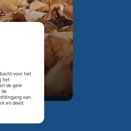
Bekijk alle foto's
bacht voor het
j het
en de gele
 de
oofdingang van
rk en deelt