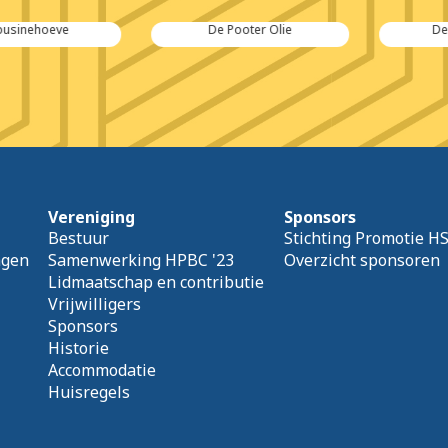
nehoeve
De Pooter Olie
De Pur
Vereniging
Sponsors
Bestuur
Stichting Promotie H
agen
Samenwerking HPBC '23
Overzicht sponsoren
Lidmaatschap en contributie
Vrijwilligers
Sponsors
Historie
Accommodatie
Huisregels