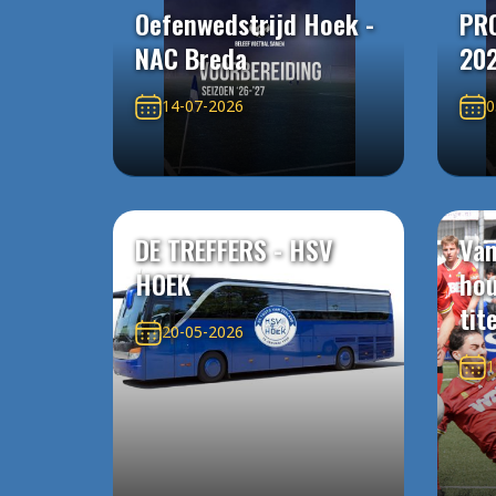
Oefenwedstrijd Hoek -
PR
NAC Breda
20
14-07-2026
0
DE TREFFERS - HSV
Van
HOEK
ho
tit
20-05-2026
1