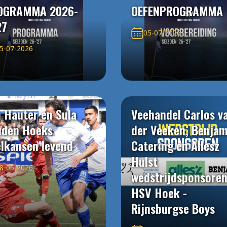
OGRAMMA 2026-
OEFENPROGRAMMA
27
05-07-2026
5-07-2026
 Hauter en Sula
Veehandel Carlos v
uden Hoeks
der Veeken, Benjam
elkansen levend
Catering en Allesz
Hulst
8-05-2026
wedstrijdsponsore
HSV Hoek -
Rijnsburgse Boys