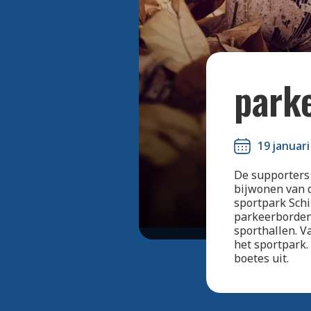
park
19 januari
De supporters 
bijwonen van d
sportpark Schi
parkeerborden 
sporthallen. V
het sportpark.
boetes uit.