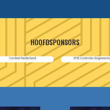
HOOFDSPONSORS
Cordeel Nederland
SPIE-Controlec Engineering