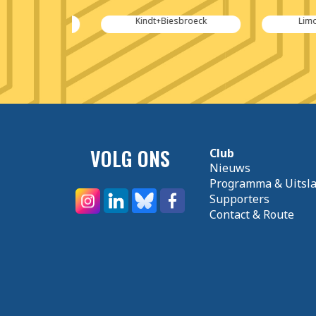
ielsen
Kindt+Biesbroeck
Limousi
VOLG ONS
Club
Nieuws
Programma & Uitsl
Supporters
Contact & Route