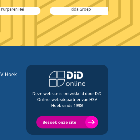
peren Hei
Rida Groep
Rida Sc
Te
SV Hoek
Deze website is ontwikkeld door DiD
Online, websitepartner van HSV
Hoek sinds 1998!
Bezoek onze site