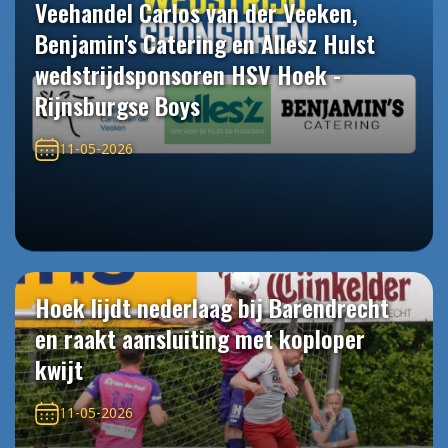
Veehandel Carlos van der Veeken,
Benjamin's Catering en Allesz Hulst
wedstrijdsponsoren HSV Hoek -
Rijnsburgse Boys
11-05-2026
Hoek lijdt nederlaag bij Barendrecht
en raakt aansluiting met koploper
kwijt
11-05-2026