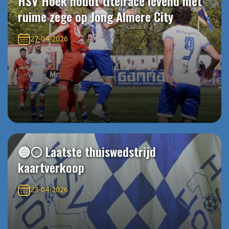
HSV Hoek houdt titelrace levend met
ruime zege op Jong Almere City
27-04-2026
🔵⚪️ Laatste thuiswedstrijd
kaartverkoop
23-04-2026