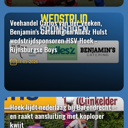
Veehandel Carlos van der Veeken,
Benjamin's Catering en Allesz Hulst
wedstrijdsponsoren HSV Hoek -
Rijnsburgse Boys
11-05-2026
Hoek lijdt nederlaag bij Barendrecht
en raakt aansluiting met koploper
kwijt