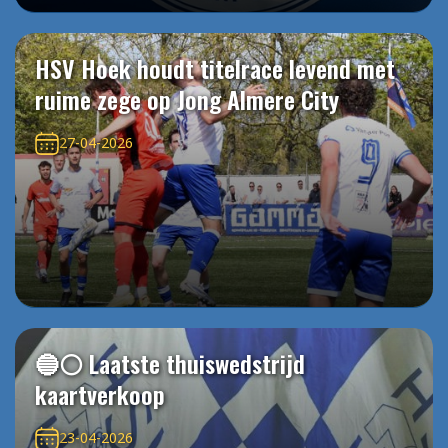
HSV Hoek houdt titelrace levend met
ruime zege op Jong Almere City
27-04-2026
🔵⚪️ Laatste thuiswedstrijd
kaartverkoop
23-04-2026