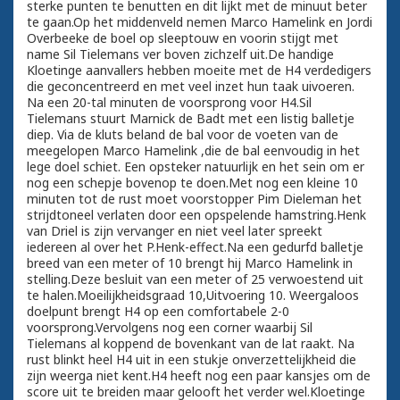
sterke punten te benutten en dit lijkt met de minuut beter
te gaan.Op het middenveld nemen Marco Hamelink en Jordi
Overbeeke de boel op sleeptouw en voorin stijgt met
name Sil Tielemans ver boven zichzelf uit.De handige
Kloetinge aanvallers hebben moeite met de H4 verdedigers
die geconcentreerd en met veel inzet hun taak uivoeren.
Na een 20-tal minuten de voorsprong voor H4.Sil
Tielemans stuurt Marnick de Badt met een listig balletje
diep. Via de kluts beland de bal voor de voeten van de
meegelopen Marco Hamelink ,die de bal eenvoudig in het
lege doel schiet. Een opsteker natuurlijk en het sein om er
nog een schepje bovenop te doen.Met nog een kleine 10
minuten tot de rust moet voorstopper Pim Dieleman het
strijdtoneel verlaten door een opspelende hamstring.Henk
van Driel is zijn vervanger en niet veel later spreekt
iedereen al over het P.Henk-effect.Na een gedurfd balletje
breed van een meter of 10 brengt hij Marco Hamelink in
stelling.Deze besluit van een meter of 25 verwoestend uit
te halen.Moeilijkheidsgraad 10,Uitvoering 10. Weergaloos
doelpunt brengt H4 op een comfortabele 2-0
voorsprong.Vervolgens nog een corner waarbij Sil
Tielemans al koppend de bovenkant van de lat raakt. Na
rust blinkt heel H4 uit in een stukje onverzettelijkheid die
zijn weerga niet kent.H4 heeft nog een paar kansjes om de
score uit te breiden maar gelooft het verder wel.Kloetinge