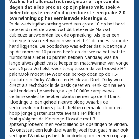
Vaak is het allemaal net niet,maar er zijn van die
dagen dat alles precies op zijn plaats valt.Hoek 4
beleefde gisteren zo'n dag en boekte een puike 2-0
overwinning op het vernieuwde Kloetinge 3.
In de wedstrijdbespreking werd een grote 10 op het bord
getekend met de vraag wat dit betekende.Na wat
dubieuze antwoorden leek de opmerking "Als je er een
streepje tussen zet winnen we met 1-0" de meest voor de
hand liggende. De boodschap was echter dat, Kloetinge 3
op dit moment 10 punten heeft en dat we na het laatste
fluitsignaal allebei 10 punten hebben. Vandaag was na
lange afwezigheid vaste keeper en matchwinner van vorige
week Sjaco Verhelst weer terug tussen de vertrouwde H4
palen.Ook moest H4 weer een beroep doen op de H5-
gladiatoren Dicky Wullems en Henk van Driel. Dicky werd
direct als rechtback in de basis gezet en Henk kon na een
ochtenddienstje werken,na zijn 10.000e campinapak
geflamesealed te hebben plaats nemen op de H4 bank.
Kloetinge 3 ,een geheel nieuwe ploeg ,waarbij de
vertrouwde routiniers plaats hebben gemaakt door een
hoop jonge gasten,startte evenals H4 fris en
fruitig.Volgens de Kloetinge-filosofie met 3
spitsen,probeerd men voetballend de openingen te vinden.
Zo ontstaat een leuk duel waarbij,veel fout gaat maar ook
veel goed.Vandaag is het de bedoeling om iedereen op zijn