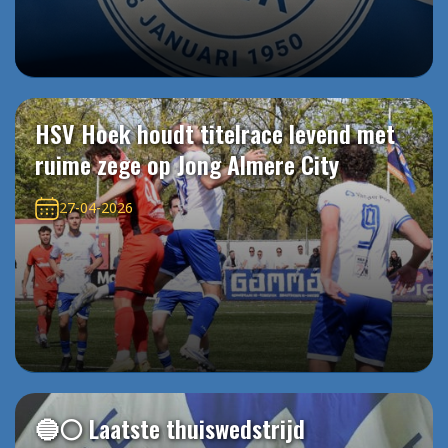
HSV Hoek houdt titelrace levend met
ruime zege op Jong Almere City
27-04-2026
🔵⚪️ Laatste thuiswedstrijd