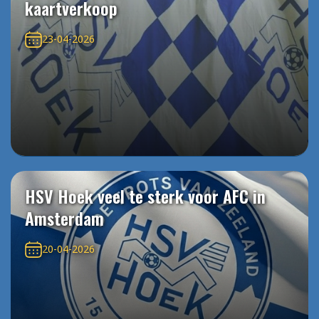
kaartverkoop
23-04-2026
HSV Hoek veel te sterk voor AFC in
Amsterdam
20-04-2026