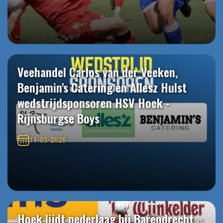
Veehandel Carlos van der Veeken,
Benjamin's Catering en Allesz Hulst
wedstrijdsponsoren HSV Hoek -
Rijnsburgse Boys
11-05-2026
Hoek lijdt nederlaag bij Barendrecht