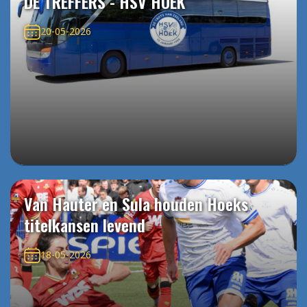
DE TREFFERS - HSV HOEK
20-05-2026
Van Hauter en Sula houden Hoeks
titelkansen levend
18-05-2026