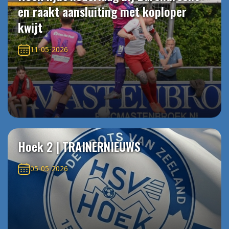
en raakt aansluiting met koploper
kwijt
11-05-2026
Hoek 2 | TRAINERNIEUWS
05-05-2026