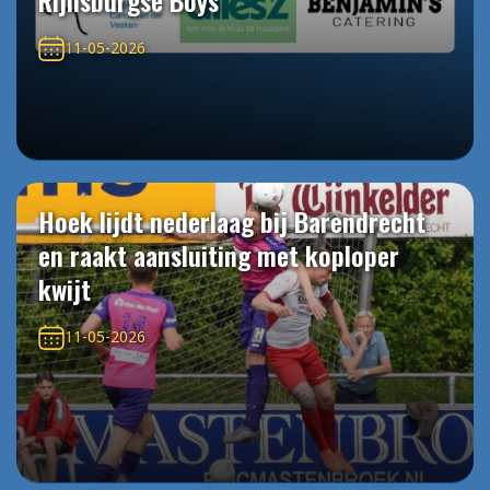
Rijnsburgse Boys
11-05-2026
Hoek lijdt nederlaag bij Barendrecht
en raakt aansluiting met koploper
kwijt
11-05-2026