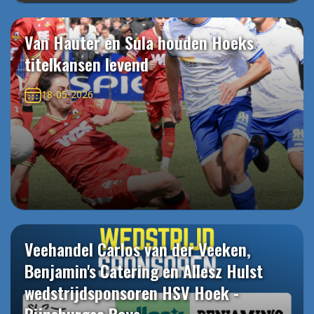
Van Hauter en Sula houden Hoeks
titelkansen levend
18-05-2026
Veehandel Carlos van der Veeken,
Benjamin's Catering en Allesz Hulst
wedstrijdsponsoren HSV Hoek -