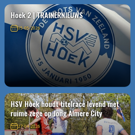
Hoek 2 | TRAINERNIEUWS
05-05-2026
HSV Hoek houdt titelrace levend met
ruime zege op Jong Almere City
27-04-2026