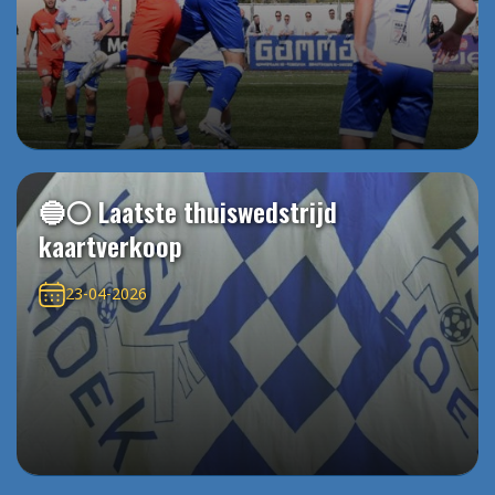
🔵⚪️ Laatste thuiswedstrijd
kaartverkoop
23-04-2026