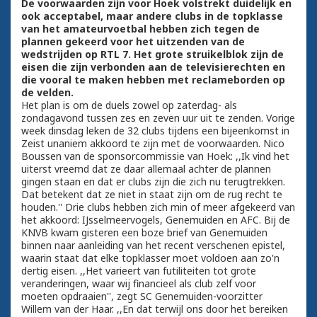
De voorwaarden zijn voor Hoek volstrekt duidelijk en
ook acceptabel, maar andere clubs in de topklasse
van het amateurvoetbal hebben zich tegen de
plannen gekeerd voor het uitzenden van de
wedstrijden op RTL 7. Het grote struikelblok zijn de
eisen die zijn verbonden aan de televisierechten en
die vooral te maken hebben met reclameborden op
de velden.
Het plan is om de duels zowel op zaterdag- als
zondagavond tussen zes en zeven uur uit te zenden. Vorige
week dinsdag leken de 32 clubs tijdens een bijeenkomst in
Zeist unaniem akkoord te zijn met de voorwaarden. Nico
Boussen van de sponsorcommissie van Hoek: ,,Ik vind het
uiterst vreemd dat ze daar allemaal achter de plannen
gingen staan en dat er clubs zijn die zich nu terugtrekken.
Dat betekent dat ze niet in staat zijn om de rug recht te
houden.'' Drie clubs hebben zich min of meer afgekeerd van
het akkoord: IJsselmeervogels, Genemuiden en AFC. Bij de
KNVB kwam gisteren een boze brief van Genemuiden
binnen naar aanleiding van het recent verschenen epistel,
waarin staat dat elke topklasser moet voldoen aan zo'n
dertig eisen. ,,Het varieert van futiliteiten tot grote
veranderingen, waar wij financieel als club zelf voor
moeten opdraaien'', zegt SC Genemuiden-voorzitter
Willem van der Haar. ,,En dat terwijl ons door het bereiken