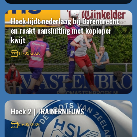
Hoek lijdt nederlaag bij Barendrecht
en raakt aansluiting met koploper
kwijt
11-05-2026
Hoek 2 | TRAINERNIEUWS
05-05-2026