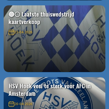
🔵⚪️ Laatste thuiswedstrijd
kaartverkoop
23-04-2026
HSV Hoek veel te sterk voor AFC in
Amsterdam
20-04-2026