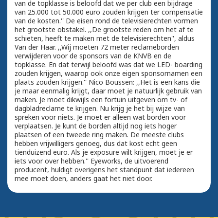
van de topklasse is beloofd dat we per club een bijdrage
van 25.000 tot 50.000 euro zouden krijgen ter compensatie
van de kosten.'' De eisen rond de televisierechten vormen
het grootste obstakel. ,,De grootste reden om het af te
schieten, heeft te maken met de televisierechten'', aldus
Van der Haar. ,,Wij moeten 72 meter reclameborden
verwijderen voor de sponsors van de KNVB en de
topklasse. En dat terwijl beloofd was dat we LED- boarding
zouden krijgen, waarop ook onze eigen sponsornamen een
plaats zouden krijgen.'' Nico Boussen: ,,Het is een kans die
je maar eenmalig krijgt, daar moet je natuurlijk gebruik van
maken. Je moet dikwijls een fortuin uitgeven om tv- of
dagbladreclame te krijgen. Nu krijg je het bij wijze van
spreken voor niets. Je moet er alleen wat borden voor
verplaatsen. Je kunt de borden altijd nog iets hoger
plaatsen of een tweede ring maken. De meeste clubs
hebben vrijwilligers genoeg, dus dat kost echt geen
tienduizend euro. Als je exposure wilt krijgen, moet je er
iets voor over hebben.'' Eyeworks, de uitvoerend
producent, huldigt overigens het standpunt dat iedereen
mee moet doen, anders gaat het niet door.