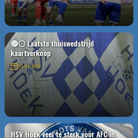
🔵⚪️ Laatste thuiswedstrijd
kaartverkoop
23-04-2026
HSV Hoek veel te sterk voor AFC in