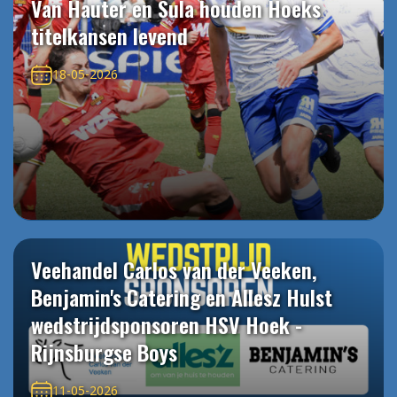
Van Hauter en Sula houden Hoeks
titelkansen levend
18-05-2026
Veehandel Carlos van der Veeken,
Benjamin's Catering en Allesz Hulst
wedstrijdsponsoren HSV Hoek -
Rijnsburgse Boys
11-05-2026