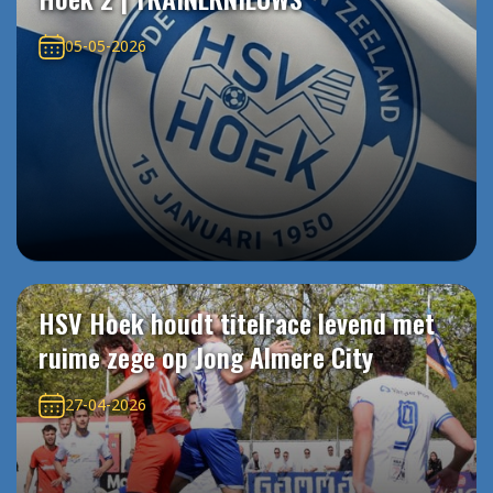
05-05-2026
HSV Hoek houdt titelrace levend met
ruime zege op Jong Almere City
27-04-2026